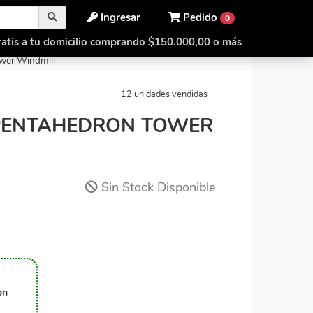
Ingresar
Pedido
0
atis a tu domicilio comprando $150.000,00 o más
yramid Pentahedron Tower
wer Windmill
12 unidades vendidas
 PENTAHEDRON TOWER
Sin Stock Disponible
on