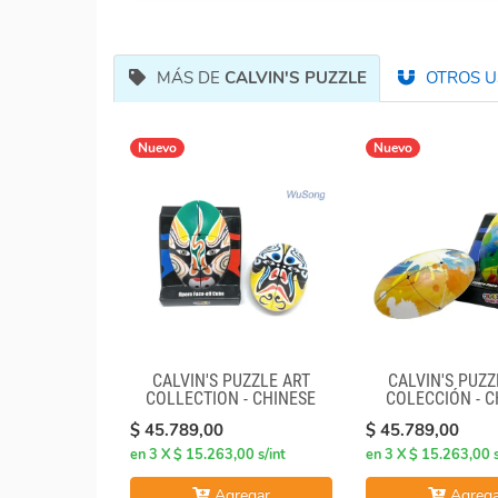
MÁS DE
CALVIN'S PUZZLE
OTROS US
Nuevo
Nuevo
CALVIN'S PUZZLE ART
CALVIN'S PUZZ
COLLECTION - CHINESE
COLECCIÓN - C
OPERA FACE-OFF CUBE
OPERA FACE-OF
$ 45.789,00
$ 45.789,00
(GREEN & YELLOW MASKS)
(GRAFFITI C
en 3 X $ 15.263,00 s/int
en 3 X $ 15.263,00 s
Agregar
Agrega