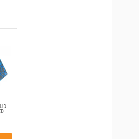
LID
ED
(MOD)