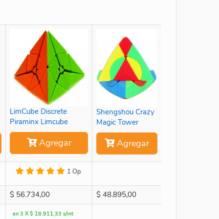
LimCube Discrete
Shengshou Crazy
Piraminx Limcube
Magic Tower
Agregar
Agregar
1 Op.
$
56.734,00
$
48.895,00
en 3 X $ 18.911,33 s/int