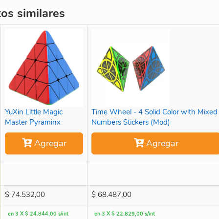
s similares
YuXin Little Magic
Time Wheel - 4 Solid Color with Mixed
Master Pyraminx
Numbers Stickers (Mod)
Agregar
Agregar
$
74.532,00
$
68.487,00
en 3 X $ 24.844,00 s/int
en 3 X $ 22.829,00 s/int