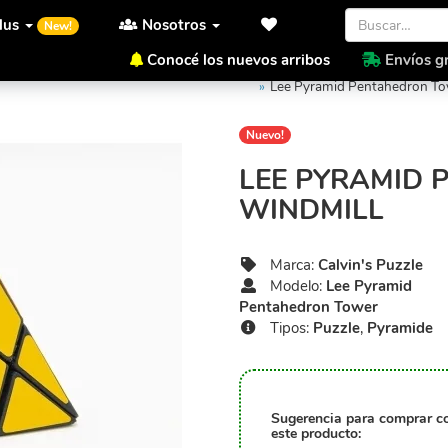
lus
Nosotros
New!
Conocé los nuevos arribos
Envíos gr
Inicio
Calvin's Puzzle
Lee P
Lee Pyramid Pentahedron To
Nuevo!
LEE PYRAMID
WINDMILL
Marca:
Calvin's Puzzle
Modelo:
Lee Pyramid
Pentahedron Tower
Tipos:
Puzzle
,
Pyramide
Sugerencia para comprar c
este producto: