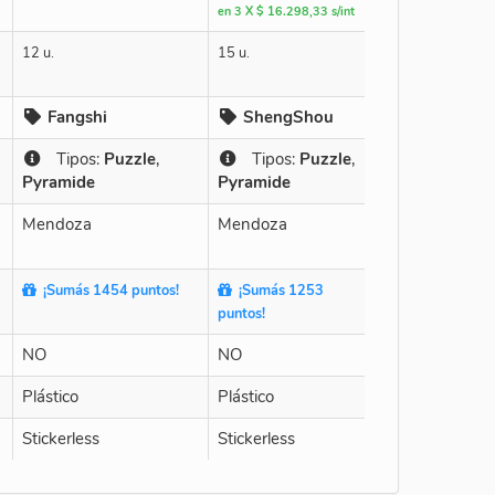
en 3 X $ 16.298,33 s/int
12 u.
15 u.
Fangshi
ShengShou
Tipos:
Puzzle
,
Tipos:
Puzzle
,
Pyramide
Pyramide
Mendoza
Mendoza
¡Sumás 1454 puntos!
¡Sumás 1253
puntos!
NO
NO
Plástico
Plástico
Stickerless
Stickerless