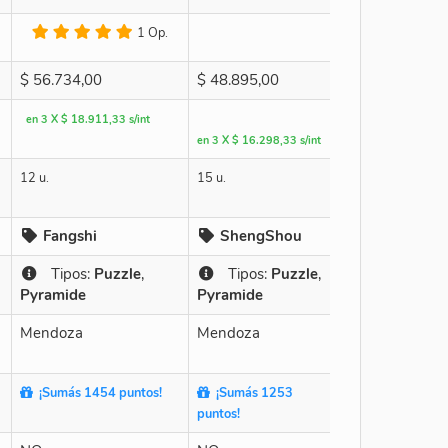
1 Op.
$
56.734,00
$
48.895,00
en 3 X $ 18.911,33 s/int
en 3 X $ 16.298,33 s/int
12 u.
15 u.
Fangshi
ShengShou
Tipos:
Puzzle
,
Tipos:
Puzzle
,
Pyramide
Pyramide
Mendoza
Mendoza
¡Sumás 1454 puntos!
¡Sumás 1253
puntos!