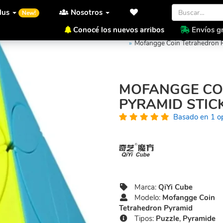
lus
Nosotros
New!
Conocé los nuevos arribos
Envíos gr
Inicio
QiYi Cube
Mofangge 
Mofangge Coin Tetrahedron P
MOFANGGE CO
PYRAMID STIC
Basado en 1 o
Marca:
QiYi Cube
Modelo:
Mofangge Coin
Tetrahedron Pyramid
Tipos:
Puzzle
,
Pyramide