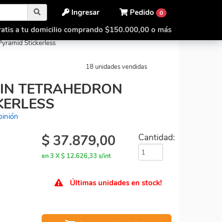
Ingresar
Pedido
0
atis a tu domicilio comprando $150.000,00 o más
Coin Tetrahedron Pyramid
yramid Stickerless
18 unidades vendidas
IN TETRAHEDRON
KERLESS
pinión
$
37.879,00
Cantidad:
en 3 X $ 12.626,33 s/int
Últimas unidades en stock!