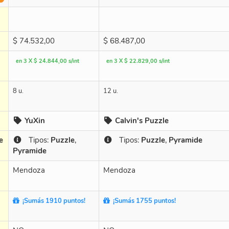
$
74.532,00
$
68.487,00
en 3 X $ 24.844,00 s/int
en 3 X $ 22.829,00 s/int
8 u.
12 u.
YuXin
Calvin's Puzzle
e
Tipos:
Puzzle
,
Tipos:
Puzzle
,
Pyramide
Pyramide
Mendoza
Mendoza
¡Sumás 1910 puntos!
¡Sumás 1755 puntos!