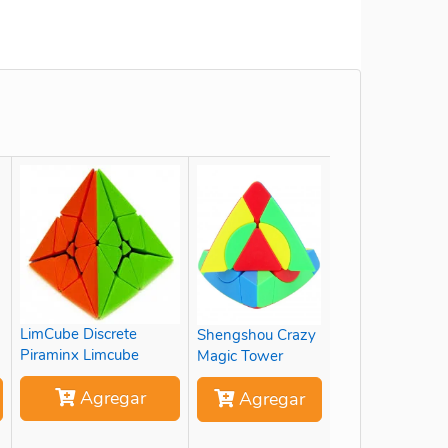
LimCube Discrete
Shengshou Crazy
Piraminx Limcube
Magic Tower
Agregar
Agregar