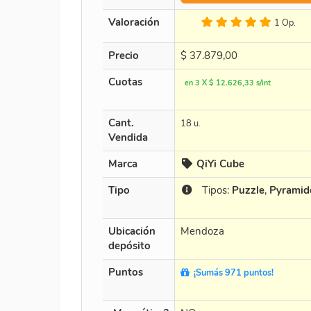
Valoración
1 Op.
Precio
$
37.879,00
Cuotas
en 3 X $ 12.626,33 s/int
Cant.
18 u.
Vendida
Marca
QiYi Cube
Tipo
Tipos:
Puzzle
,
Pyramid
Ubicación
Mendoza
depósito
Puntos
¡Sumás 971 puntos!