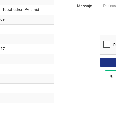
Mensaje
n Tetrahedron Pyramid
ide
377