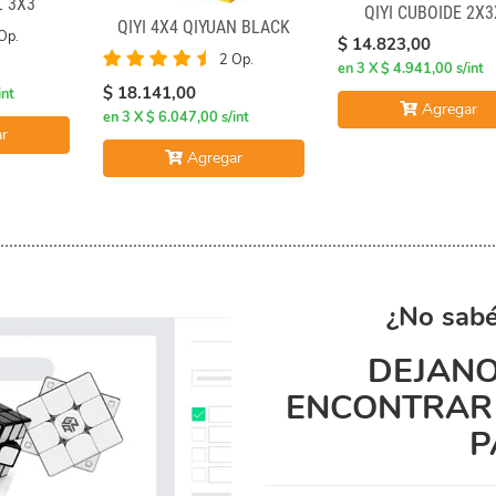
 3X3
QIYI CUBOIDE 2X3
QIYI 4X4 QIYUAN BLACK
Op.
$ 14.823,00
2 Op.
en 3 X $ 4.941,00 s/int
$ 18.141,00
int
Agregar
en 3 X $ 6.047,00 s/int
r
Agregar
¿No sabé
DEJANO
ENCONTRAR 
P