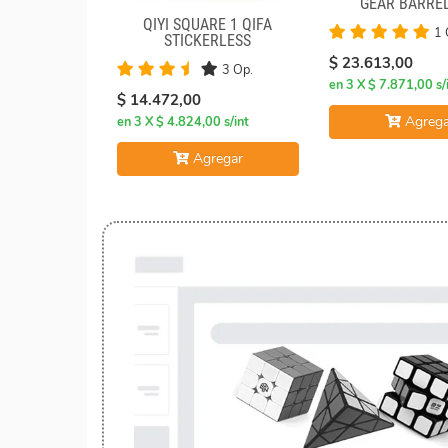
GEAR BARREL
QIYI SQUARE 1 QIFA
1 
STICKERLESS
$ 23.613,00
3 Op.
en 3 X $ 7.871,00 s/
$ 14.472,00
Agrega
en 3 X $ 4.824,00 s/int
Agregar