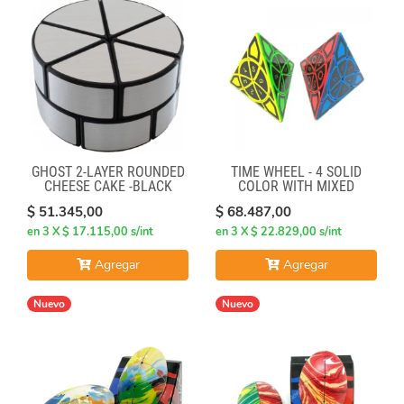
GHOST 2-LAYER ROUNDED
TIME WHEEL - 4 SOLID
CHEESE CAKE -BLACK
COLOR WITH MIXED
BODY WITH SILVER LABEL
NUMBERS STICKERS (MOD)
$ 51.345,00
$ 68.487,00
en 3 X $ 17.115,00 s/int
en 3 X $ 22.829,00 s/int
Agregar
Agregar
Nuevo
Nuevo