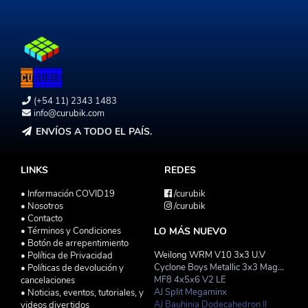
(+54 11) 2343 1483
info@curubik.com
ENVÍOS A TODO EL PAÍS.
LINKS
REDES
• Información COVID19
/curubik
• Nosotros
/curubik
• Contacto
• Términos y Condiciones
LO MÁS NUEVO
• Botón de arrepentimiento
Weilong WRM V10 3x3 U.V
• Política de Privacidad
Cyclone Boys Metallic 3x3 Magnetico Macaron
• Políticas de devolución y
MF8 4x5x6 V2 LE
cancelaciones
AJ Split Megaminx
• Noticias, eventos, tutoriales, y
AJ Bauhinia Dodecahedron II
videos divertidos