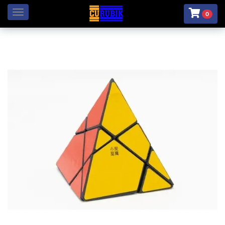
Menú
0