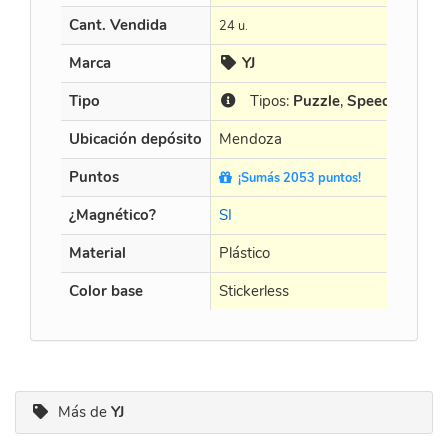
Cant. Vendida
24 u.
15 u.
Marca
YJ
G
Tipo
Tipos:
Puzzle
,
Speed
Ti
Ubicación depósito
Mendoza
Mend
Puntos
¡Sumás 2053 puntos!
¡Su
¿Magnético?
SI
SI
Material
Plástico
Plásti
Color base
Stickerless
Sticke
Más de
YJ