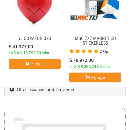
YJ CORAZON 3X3
MGC 7X7 MAGNÉTICO
STICKERLESS
$ 41.377,00
2 Op.
en 3 X $ 13.792,33 s/int
$ 78.972,00
Agregar
en 3 X $ 26.324,00 s/int
Agregar
Otros usuarios también vieron