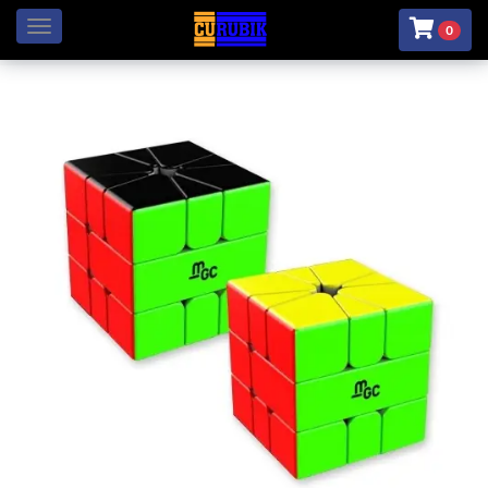
Menú
0