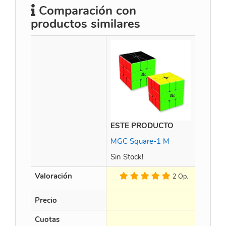
Comparación con
productos similares
ESTE PRODUCTO
Gan 
MGC Square-1 M
Sin Stock!
Valoración
2 Op.
Precio
$
125
Cuotas
en 3 X