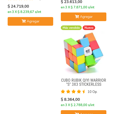
$ 23.613,00
$ 24.719,00
en 3 X $ 7.871,00 s/int
en 3 X $ 8.239,67 s/int
Agregar
Agregar
Más vendido
Nuevo
CUBO RUBIK QIYI WARRIOR
"S" 3X3 STICKERLESS
10 Op.
$ 8.364,00
en 3 X $ 2.788,00 s/int