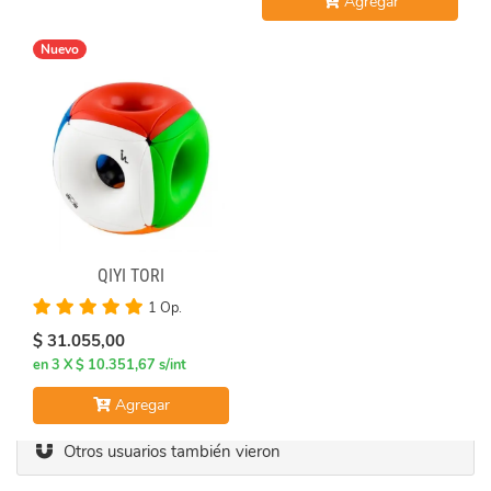
Agregar
Nuevo
QIYI TORI
1 Op.
$ 31.055,00
en 3 X $ 10.351,67 s/int
Agregar
Otros usuarios también vieron