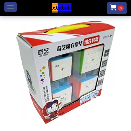
Menú
0