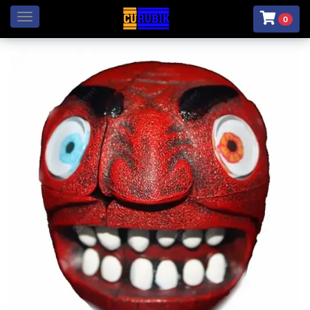
Menú
0