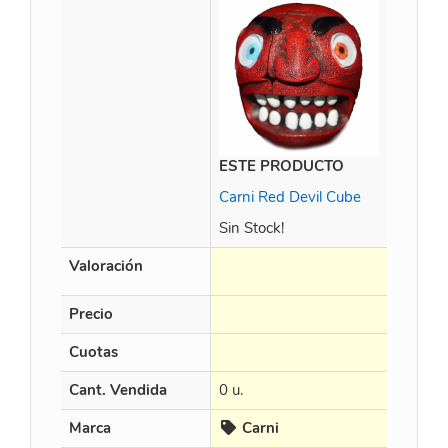
ESTE PRODUCTO
Time M
Carni Red Devil Cube
Sin Stock!
Valoración
Precio
$
452.8
Cuotas
en 3 X $
Cant. Vendida
0 u.
15 u.
Marca
Carni
Cur