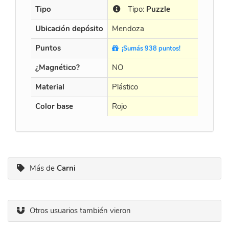
Tipo
Tipo:
Puzzle
Tip
Ubicación depósito
Mendoza
Mendo
Puntos
¡Sumás 938 puntos!
¡Sumá
¿Magnético?
NO
NO
Material
Plástico
Plástico
Color base
Rojo
Black
Más de
Carni
Otros usuarios también vieron