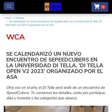
Menú
0
Inicio
Noticias
Se calendarizó un nuevo encuentro de sepeedcubers en la Universidad Di Tella, 'Di
Tella Open v2 2023' organizado por el ASA
WCA
SE CALENDARIZÓ UN NUEVO
ENCUENTRO DE SEPEEDCUBERS EN
LA UNIVERSIDAD DI TELLA, 'DI TELLA
OPEN V2 2023' ORGANIZADO POR EL
ASA
Otra vez en el año, el Di Tella será sede de un encuentro de
SpeedCubers. Te contamos los detalles, costo por participar,
días y horarios y las categorías que abarca.