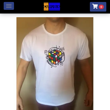
Menú
0