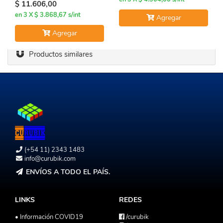
$ 11.606,00
en 3 X $ 3.868,67 s/int
Agregar
Agregar
Productos similares
(+54 11) 2343 1483
info@curubik.com
ENVÍOS A TODO EL PAÍS.
LINKS
REDES
• Información COVID19
/curubik