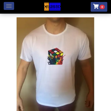
Menú
0