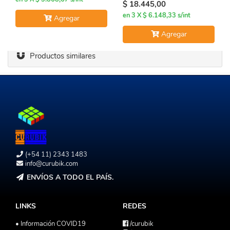
$ 18.445,00
en 3 X $ 6.148,33 s/int
Agregar
Agregar
Productos similares
(+54 11) 2343 1483
info@curubik.com
ENVÍOS A TODO EL PAÍS.
LINKS
REDES
• Información COVID19
/curubik