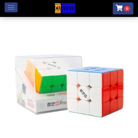
Menú
0