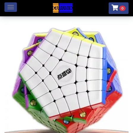
Menú
0