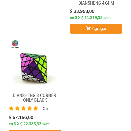
DIANSHENG 4X4 M
$ 33.958,00
en 3 X $ 11.319,33 s/int
Agregar
DIANSHENG 8-CORNER-
ONLY BLACK
2 Op.
$ 67.156,00
en 3 X $ 22.385,33 s/int