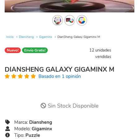
Inicio
Diansheng
Gigaminx
DianSheng Galaxy Gigaminx M
12 unidades
Nuevo!
Envío Gratis!
vendidas
DIANSHENG GALAXY GIGAMINX M
Basado en 1 opinión
Sin Stock Disponible
Marca:
Diansheng
Modelo:
Gigaminx
Tipo:
Puzzle