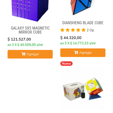
DIANSHENG BLADE CUBE
GALAXY 5X5 MAGNETIC
2 Op.
MIRROR CUBE
$ 44.320,00
$ 121.527,00
en 3 X $ 14.773,33 s/int
en 3 X $ 40.509,00 s/int
Agregar
Agregar
Nuevo