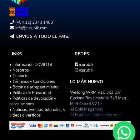
(+54 11) 2343 1483
info@curubik.com
ENVÍOS A TODO EL PAÍS.
LINKS
REDES
• Información COVID19
/curubik
• Nosotros
/curubik
• Contacto
• Términos y Condiciones
LO MÁS NUEVO
• Botón de arrepentimiento
Weilong WRM V10 3x3 U.V
• Política de Privacidad
Cyclone Boys Metallic 3x3 Magnetico Macaron
• Políticas de devolución y
MF8 4x5x6 V2 LE
cancelaciones
AJ Split Megaminx
• Noticias, eventos, tutoriales, y
AJ Bauhinia Dodecahedron II
videos divertidos