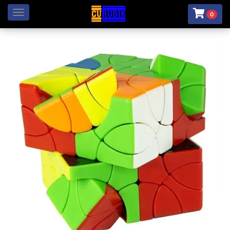
Menú
0