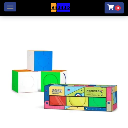
Menú
0