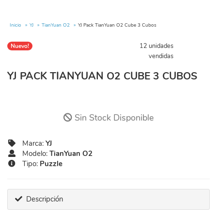
Inicio
YJ
TianYuan O2
YJ Pack TianYuan O2 Cube 3 Cubos
12 unidades
Nuevo!
vendidas
YJ PACK TIANYUAN O2 CUBE 3 CUBOS
Sin Stock Disponible
Marca:
YJ
Modelo:
TianYuan O2
Tipo:
Puzzle
Descripción