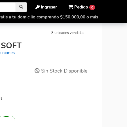
Ingresar
Pedido
0
atis a tu domicilio comprando $150.000,00 o más
ft
Gan 11 M Pro Soft
8 unidades vendidas
 SOFT
piniones
Sin Stock Disponible
ft