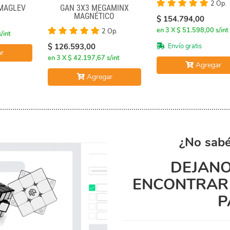
2 Op.
 MAGLEV
GAN 3X3 MEGAMINX
MAGNÉTICO
$ 154.794,00
en 3 X $ 51.598,00 s/int
2 Op.
/int
Envío gratis
$ 126.593,00
r
en 3 X $ 42.197,67 s/int
Agregar
Agregar
¿No sabé
DEJANO
ENCONTRAR 
P