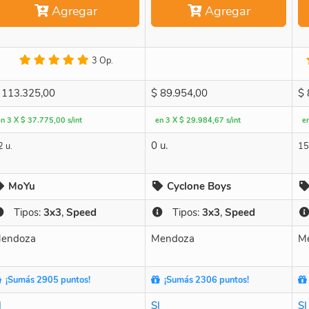
Agregar
Agregar
3 Op.
113.325,00
$
89.954,00
$
en 3 X $ 37.775,00 s/int
en 3 X $ 29.984,67 s/int
e
0 u.
2 u.
15
MoYu
Cyclone Boys
Tipos:
3x3
,
Speed
Tipos:
3x3
,
Speed
endoza
Mendoza
M
¡Sumás 2905 puntos!
¡Sumás 2306 puntos!
I
SI
SI