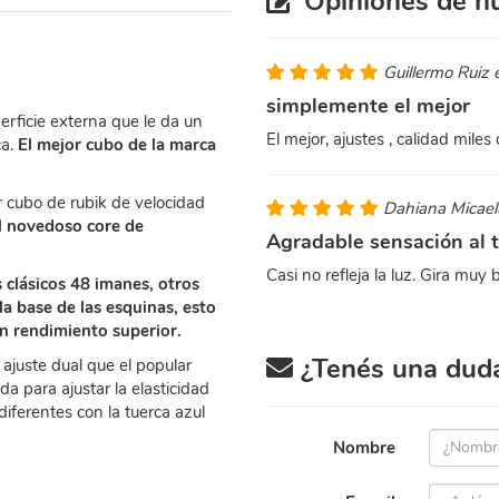
Opiniones de nu
Guillermo Ruiz 
simplemente el mejor
erficie externa que le da un
El mejor, ajustes , calidad miles
ca.
El mejor cubo de la marca
r cubo de rubik de velocidad
Dahiana Micae
l novedoso core de
Agradable sensación al 
Casi no refleja la luz. Gira muy 
 clásicos 48 imanes, otros
la base de las esquinas, esto
un rendimiento superior.
¿Tenés una duda 
juste dual que el popular
da para ajustar la elasticidad
diferentes con la tuerca azul
Nombre