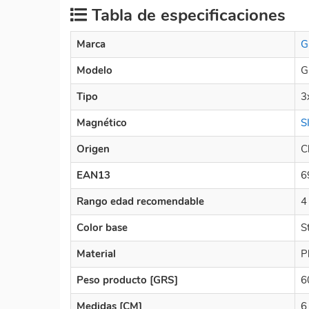
Tabla de especificaciones
Marca
G
Modelo
G
Tipo
3
Magnético
S
Origen
C
EAN13
6
Rango edad recomendable
4
Color base
S
Material
P
Peso producto [GRS]
6
Medidas [CM]
6 