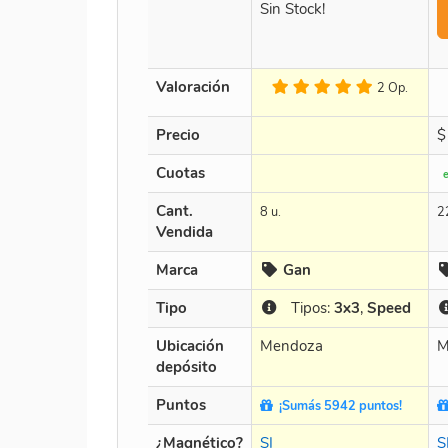
Sin Stock!
Valoración
2 Op.
Precio
$
Cuotas
Cant.
8 u.
2
Vendida
Marca
Gan
Tipo
Tipos:
3x3
,
Speed
Ubicación
Mendoza
M
depósito
Puntos
¡Sumás 5942 puntos!
¿Magnético?
SI
S