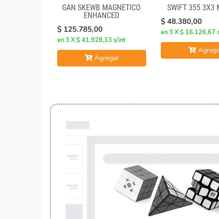
GAN SKEWB MAGNETICO
SWIFT 355 3X3
ENHANCED
$ 48.380,00
$ 125.785,00
en 3 X $ 16.126,67 s
en 3 X $ 41.928,33 s/int
Agrega
Agregar