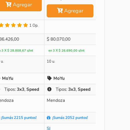
Agregar
Agregar
1 Op.
86.426,00
$
80.070,00
n 3 X $ 28.808,67 s/int
en 3 X $ 26.690,00 s/int
 u.
10 u.
MoYu
MoYu
Tipos:
3x3
,
Speed
Tipos:
3x3
,
Speed
endoza
Mendoza
¡Sumás 2215 puntos!
¡Sumás 2052 puntos!
SI