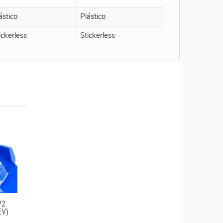
ástico
Plástico
ickerless
Stickerless
V2
EV)