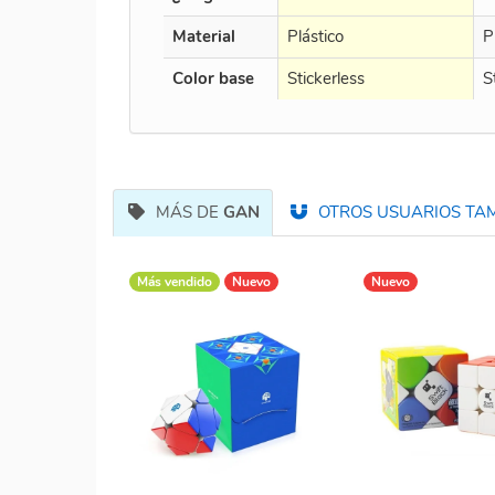
Material
Plástico
P
Color base
Stickerless
S
MÁS DE
GAN
OTROS USUARIOS TAM
Más vendido
Nuevo
Nuevo