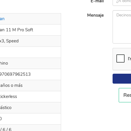
E-mail
Mensaje
an
an 11 M Pro Soft
x3, Speed
I
hino
970697962513
 años o más
tickerless
lástico
0
/ 6 / 6