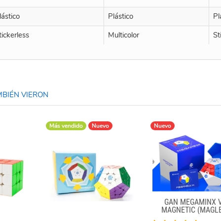
lástico
Plástico
Pl
tickerless
Multicolor
St
BIÉN VIERON
Más vendido
Nuevo
Nuevo
GAN MEGAMINX 
MAGNETIC (MAGL
BLACK