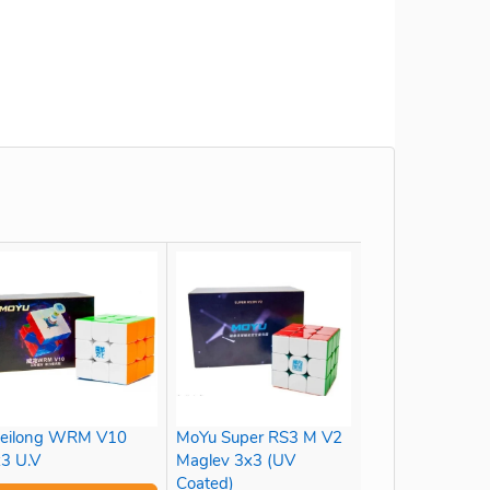
eilong WRM V10
MoYu Super RS3 M V2
3 U.V
Maglev 3x3 (UV
Coated)