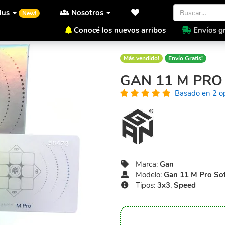
lus
Nosotros
New!
Conocé los nuevos arribos
Envíos gr
Inicio
Gan
Gan 11 M Pro So
Más vendido!
Envío Gratis!
GAN 11 M PRO
Basado en 2 o
Marca:
Gan
Modelo:
Gan 11 M Pro So
Tipos:
3x3
,
Speed