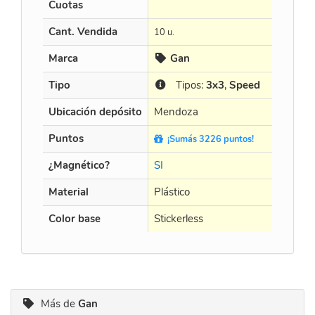
Cuotas
en 3 
Cant. Vendida
10 u.
20 u.
Marca
Gan
M
Tipo
Tipos:
3x3
,
Speed
T
Ubicación depósito
Mendoza
Men
Puntos
¡Sumás 3226 puntos!
¡Su
¿Magnético?
SI
SI
Material
Plástico
Plást
Color base
Stickerless
Stick
Más de
Gan