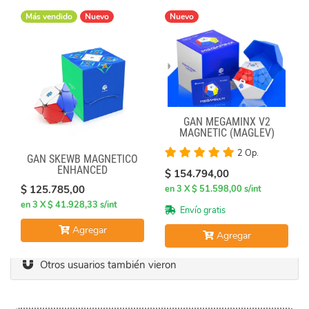
Más vendido
Nuevo
Nuevo
GAN MEGAMINX V2
MAGNETIC (MAGLEV)
BLACK
2 Op.
GAN SKEWB MAGNETICO
ENHANCED
$ 154.794,00
$ 125.785,00
en 3 X $ 51.598,00 s/int
en 3 X $ 41.928,33 s/int
Envío gratis
Agregar
Agregar
Otros usuarios también vieron