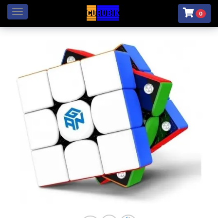
Menú
0