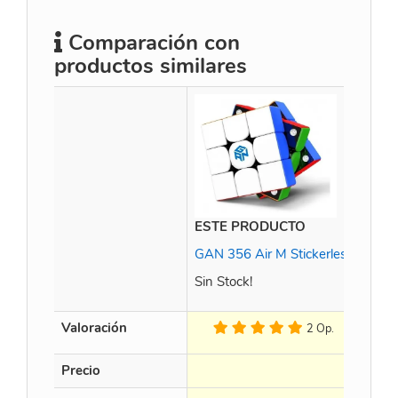
Comparación con
productos similares
ESTE PRODUCTO
Weil
GAN 356 Air M Stickerless
Sin Stock!
Valoración
2 Op.
Precio
$
11