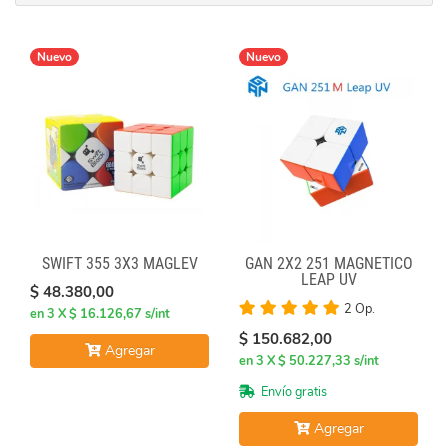
Nuevo
Nuevo
SWIFT 355 3X3 MAGLEV
GAN 2X2 251 MAGNÉTICO
LEAP UV
$ 48.380,00
2 Op.
en 3 X $ 16.126,67 s/int
$ 150.682,00
Agregar
en 3 X $ 50.227,33 s/int
Envío gratis
Agregar