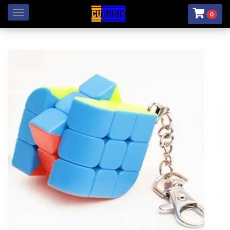
Menú
0