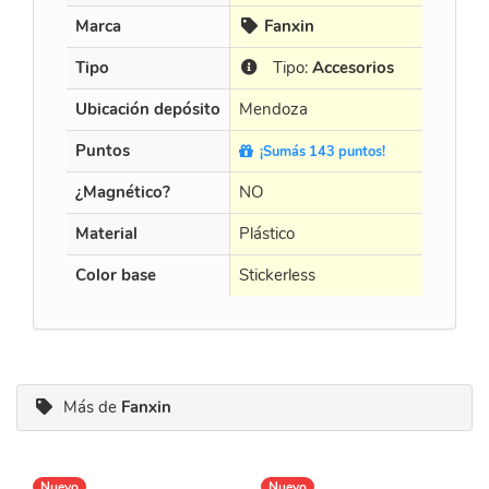
Marca
Fanxin
QiY
Tipo
Tipo:
Accesorios
Tip
Ubicación depósito
Mendoza
Mendo
Puntos
¡Sumás 143 puntos!
¡Sumá
¿Magnético?
NO
NO
Material
Plástico
Plástico
Color base
Stickerless
Blanco
Más de
Fanxin
Nuevo
Nuevo