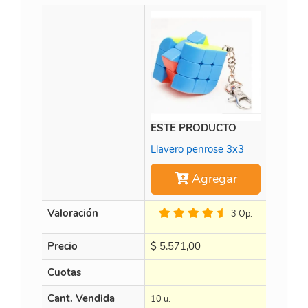
ESTE PRODUCTO
QiYi Sm
Llavero penrose 3x3
Agregar
Valoración
3 Op.
Precio
$
5.571,00
$
45.92
Cuotas
en 3 X $
Cant. Vendida
10 u.
16 u.