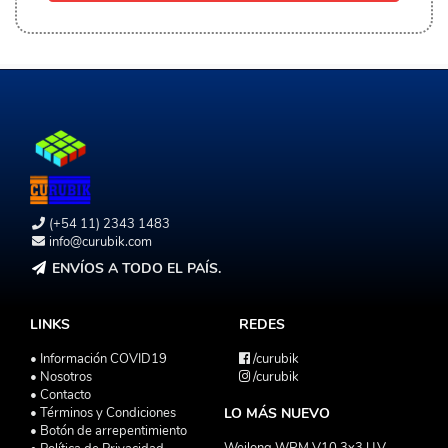
(+54 11) 2343 1483
info@curubik.com
ENVÍOS A TODO EL PAÍS.
LINKS
REDES
• Información COVID19
/curubik
• Nosotros
/curubik
• Contacto
• Términos y Condiciones
LO MÁS NUEVO
• Botón de arrepentimiento
Weilong WRM V10 3x3 U.V