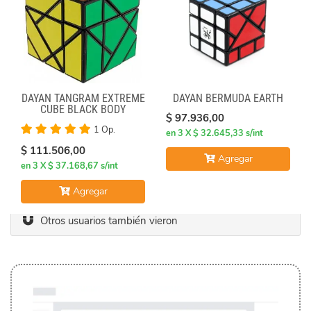
DAYAN TANGRAM EXTREME
DAYAN BERMUDA EARTH
CUBE BLACK BODY
$ 97.936,00
1 Op.
en 3 X $ 32.645,33 s/int
$ 111.506,00
Agregar
en 3 X $ 37.168,67 s/int
Agregar
Otros usuarios también vieron