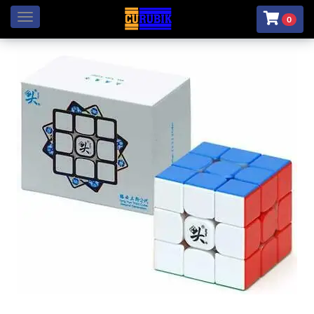
Menú
0