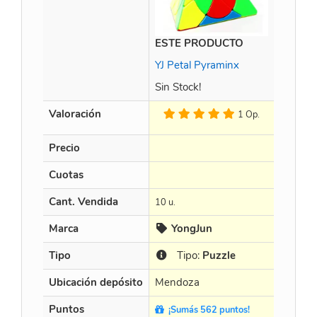
ESTE PRODUCTO
Time M
YJ Petal Pyraminx
Sin Stock!
Valoración
1 Op.
Precio
$
452.8
Cuotas
en 3 X $
Cant. Vendida
10 u.
15 u.
Marca
YongJun
Cur
Tipo
Tipo:
Puzzle
Tip
Ubicación depósito
Mendoza
Mendo
Puntos
¡Sumás 562 puntos!
¡Sumá