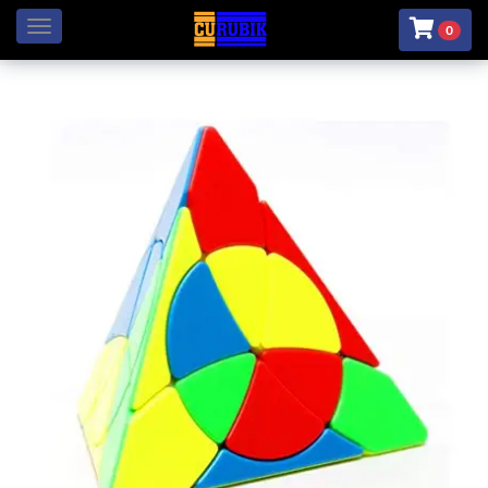
Menú
0