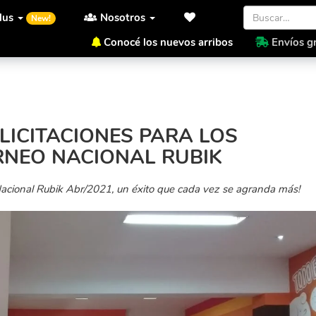
lus
Nosotros
New!
Conocé los nuevos arribos
Envíos gr
ra los participantes del Torneo Nacional Rubik
LICITACIONES PARA LOS
RNEO NACIONAL RUBIK
 Nacional Rubik Abr/2021, un éxito que cada vez se agranda más!