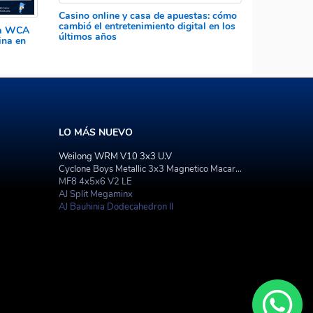
Casino online y casa de apuestas: cómo
cambió el entretenimiento digital en los
 la WCA
últimos años
ina en
LO MÁS NUEVO
Weilong WRM V10 3x3 U.V
Cyclone Boys Metallic 3x3 Magnetico Macaron
MF8 4x5x6 V2 LE
AJ Split Megaminx
AJ Bauhinia Dodecahedron II