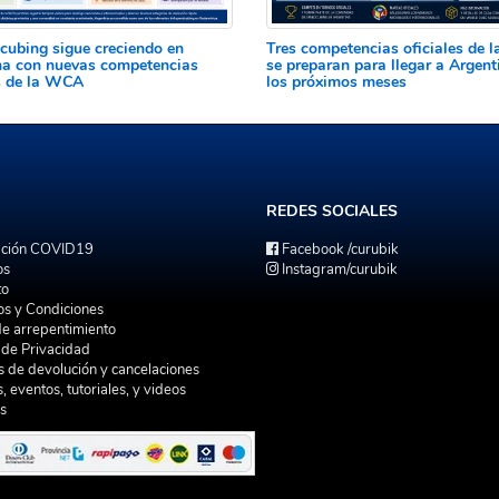
cubing sigue creciendo en
Tres competencias oficiales de
na con nuevas competencias
se preparan para llegar a Argent
es de la WCA
los próximos meses
REDES
SOCIALES
ación COVID19
Facebook
/curubik
os
Instagram
/curubik
to
os y Condiciones
de arrepentimiento
a de Privacidad
as de devolución y cancelaciones
s, eventos, tutoriales, y videos
s