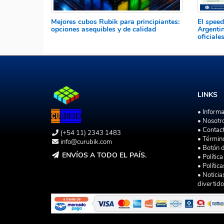
Mejores cubos Rubik para principiantes:
El speed
opciones asequibles y de calidad
Argenti
oficial
LINKS
• Inform
• Nosotr
• Contac
(+54 11) 2343 1483
• Términ
info@curubik.com
• Botón 
ENVÍOS A TODO EL PAÍS.
• Polític
• Polític
• Noticia
divertido