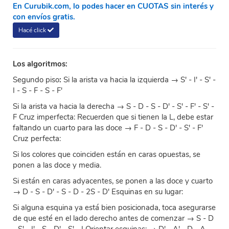
En Curubik.com, lo podes hacer en CUOTAS sin interés y
con envíos gratis.
Hacé click
Los algoritmos:
Segundo piso
:
Si la arista va hacia la izquierda → S' - I' - S' -
I - S - F - S - F'
Si la arista va hacia la derecha → S - D - S - D' - S' - F' - S' -
F Cruz imperfecta: Recuerden que si tienen la L, debe estar
faltando un cuarto para las doce → F - D - S - D' - S' - F'
Cruz perfecta:
Si los colores que coinciden están en caras opuestas, se
ponen a las doce y media.
Si están en caras adyacentes, se ponen a las doce y cuarto
→ D - S - D' - S - D - 2S - D' Esquinas en su lugar:
Si alguna esquina ya está bien posicionada, toca asegurarse
de que esté en el lado derecho antes de comenzar → S - D
- S' - I' - S - D' - S' - I Orientar esquinas: → D' - A' - D - A