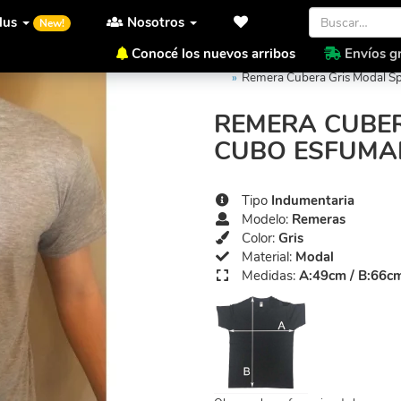
lus
Nosotros
New!
Conocé los nuevos arribos
Envíos gr
Inicio
Indumentaria Curubik
Remera Cubera Gris Modal 
REMERA CUBE
CUBO ESFUM
Tipo
Indumentaria
Modelo:
Remeras
Color:
Gris
Material:
Modal
Medidas:
A:49cm / B:66c