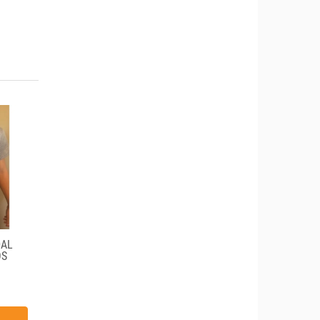
DAL
OS