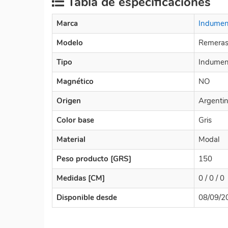
Tabla de especificaciones
Marca
Indument
Modelo
Remera
Tipo
Indumen
Magnético
NO
Origen
Argenti
Color base
Gris
Material
Modal
Peso producto [GRS]
150
Medidas [CM]
0 / 0 / 0
Disponible desde
08/09/2