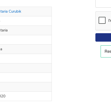
aria Curubik
s
taria
na
020