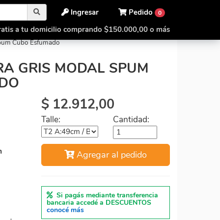
Ingresar
Pedido
0
atis a tu domicilio comprando $150.000,00 o más
Remeras
Spum Cubo Esfumado
RA GRIS MODAL SPUM
ADO
$
12.912,00
Talle:
Cantidad:
m
Agregar al pedido
Si pagás mediante transferencia
bancaria accedé a DESCUENTOS
conocé más