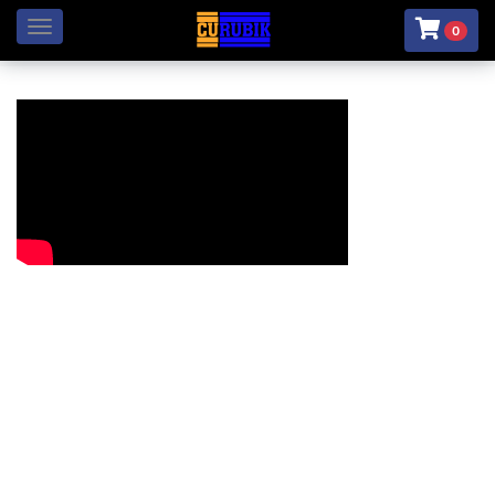
Menú
0