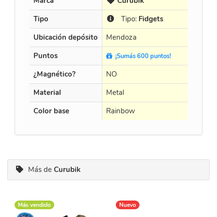
Marca
Curubik
Tipo
Tipo:
Fidgets
Ubicación depósito
Mendoza
Puntos
¡Sumás 600 puntos!
¿Magnético?
NO
Material
Metal
Color base
Rainbow
Más de
Curubik
Más vendido
Nuevo