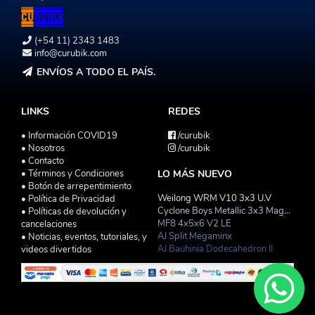
(+54 11) 2343 1483
info@curubik.com
ENVÍOS A TODO EL PAÍS.
LINKS
REDES
• Información COVID19
/curubik
• Nosotros
/curubik
• Contacto
• Términos y Condiciones
LO MÁS NUEVO
• Botón de arrepentimiento
Weilong WRM V10 3x3 U.V
• Política de Privacidad
Cyclone Boys Metallic 3x3 Magnetico Macaron
• Políticas de devolución y
MF8 4x5x6 V2 LE
cancelaciones
AJ Split Megaminx
• Noticias, eventos, tutoriales, y
AJ Bauhinia Dodecahedron II
videos divertidos