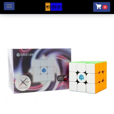
Menú
0