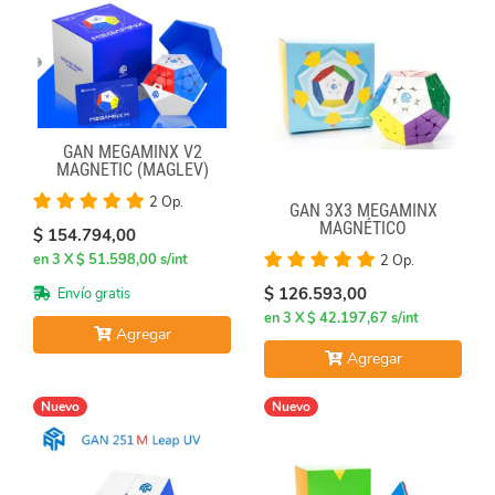
GAN MEGAMINX V2
MAGNETIC (MAGLEV)
BLACK
2 Op.
GAN 3X3 MEGAMINX
MAGNÉTICO
$ 154.794,00
en 3 X $ 51.598,00 s/int
2 Op.
$ 126.593,00
Envío gratis
en 3 X $ 42.197,67 s/int
Agregar
Agregar
Nuevo
Nuevo