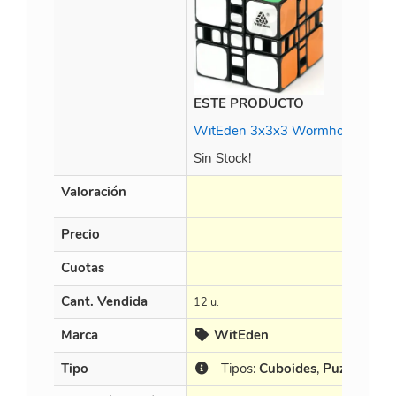
ESTE PRODUCTO
WitEden 3x3x3 Wormhole Plus (
Sin Stock!
Valoración
Precio
Cuotas
Cant. Vendida
12 u.
Marca
WitEden
Tipo
Tipos:
Cuboides
,
Puzzle