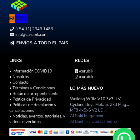
(+54 11) 2343 1483
info@curubik.com
ENVÍOS A TODO EL PAÍS.
LINKS
REDES
• Información COVID19
/curubik
• Nosotros
/curubik
• Contacto
• Términos y Condiciones
LO MÁS NUEVO
• Botón de arrepentimiento
Weilong WRM V10 3x3 U.V
• Política de Privacidad
Cyclone Boys Metallic 3x3 Magnetico Macaron
• Políticas de devolución y
MF8 4x5x6 V2 LE
cancelaciones
AJ Split Megaminx
• Noticias, eventos, tutoriales, y
AJ Bauhinia Dodecahedron II
videos divertidos