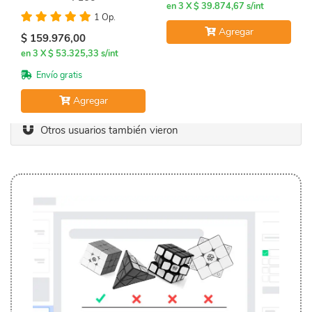
en 3 X $ 39.874,67 s/int
1 Op.
Agregar
$ 159.976,00
en 3 X $ 53.325,33 s/int
Envío gratis
Agregar
Otros usuarios también vieron