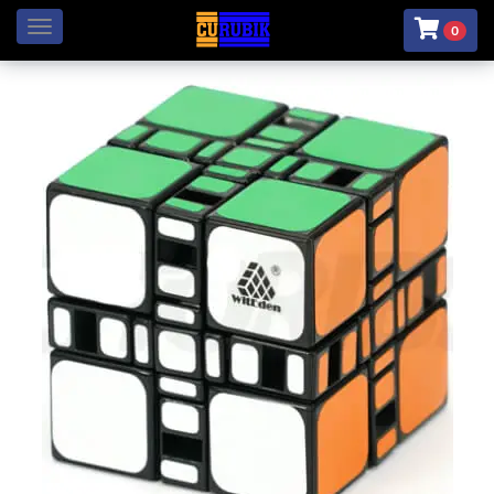
Menú
0