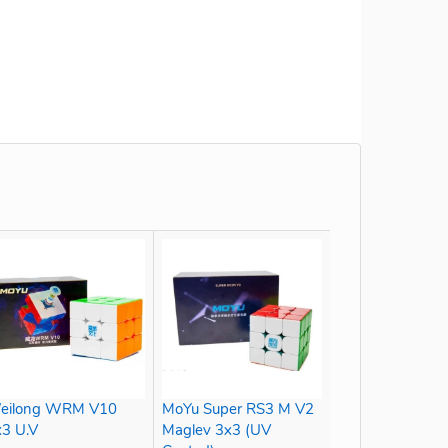
eilong WRM V10
MoYu Super RS3 M V2
x3 U.V
Maglev 3x3 (UV