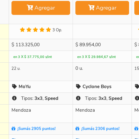
Agregar
Agregar
3 Op.
$
113.325,00
$
89.954,00
$
en 3 X $ 37.775,00 s/int
en 3 X $ 29.984,67 s/int
e
0 u.
22 u.
15
MoYu
Cyclone Boys
Tipos:
3x3
,
Speed
Tipos:
3x3
,
Speed
Mendoza
Mendoza
M
¡Sumás 2905 puntos!
¡Sumás 2306 puntos!