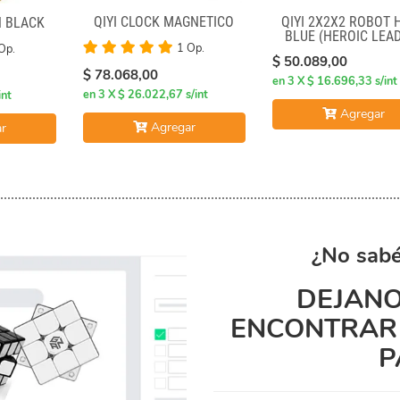
QIYI CLOCK MAGNÉTICO
QIYI 2X2X2 ROBOT 
N BLACK
BLUE (HEROIC LEA
1 Op.
Op.
$ 50.089,00
$ 78.068,00
en 3 X $ 16.696,33 s/int
en 3 X $ 26.022,67 s/int
int
Agregar
Agregar
r
¿No sabé
DEJANO
ENCONTRAR 
P