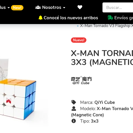
lus
Nosotros
New!
Conocé los nuevos arribos
Envíos gr
Inicio
QiYi Cube
X-Man Tor
X-Man Tornado V3 Flagship 
Nuevo!
X-MAN TORNA
3X3 (MAGNETI
Marca:
QiYi Cube
Modelo:
X-Man Tornado V
(Magnetic Core)
Tipo:
3x3