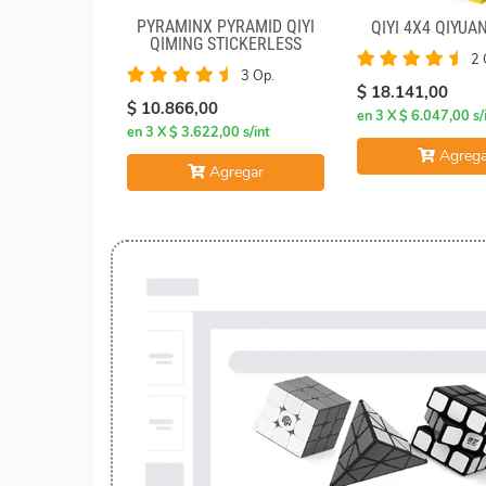
PYRAMINX PYRAMID QIYI
QIYI 4X4 QIYUA
QIMING STICKERLESS
2 
3 Op.
$ 18.141,00
$ 10.866,00
en 3 X $ 6.047,00 s/
en 3 X $ 3.622,00 s/int
Agrega
Agregar