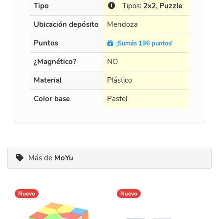
Tipo
Tipos:
2x2
,
Puzzle
Tip
Ubicación depósito
Mendoza
Mendo
Puntos
¡Sumás 196 puntos!
¡Sumá
¿Magnético?
NO
NO
Material
Plástico
Plástico
Color base
Pastel
Black
Más de
MoYu
Nuevo
Nuevo