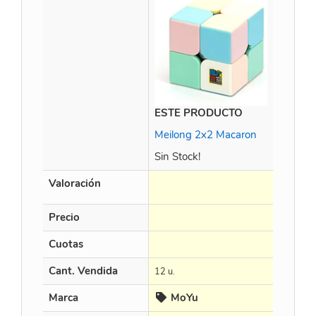
ESTE PRODUCTO
Time M
Meilong 2x2 Macaron
Sin Stock!
Valoración
Precio
$
452.8
Cuotas
en 3 X $
Cant. Vendida
12 u.
15 u.
Marca
MoYu
Cur