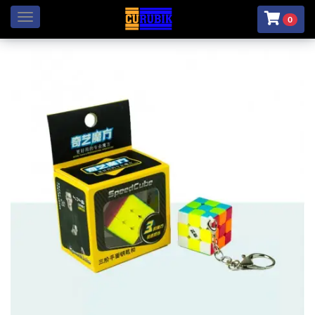
Menú
0