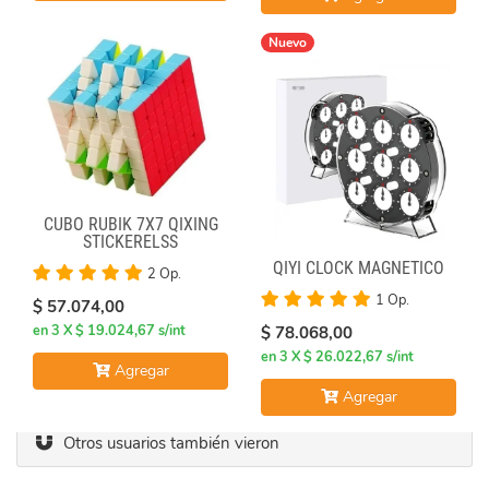
Nuevo
CUBO RUBIK 7X7 QIXING
STICKERELSS
QIYI CLOCK MAGNÉTICO
2 Op.
1 Op.
$ 57.074,00
en 3 X $ 19.024,67 s/int
$ 78.068,00
en 3 X $ 26.022,67 s/int
Agregar
Agregar
Otros usuarios también vieron