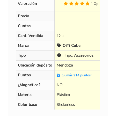
Valoración
1 Op.
Precio
$
4
Cuotas
en 
Cant. Vendida
12 u.
16 
Marca
QiYi Cube
Tipo
Tipo:
Accesorios
Ubicación depósito
Mendoza
Me
Puntos
¡Sumás 214 puntos!
¡
¿Magnético?
NO
NO
Material
Plástico
Plá
Color base
Stickerless
Bla