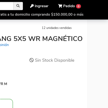
Ingresar
Pedido
0
atis a tu domicilio comprando $150.000,00 o más
5 WR M
MoYu AoChuang 5x5 WR Magnético
12 unidades vendidas
NG 5X5 WR MAGNÉTICO
pinión
Sin Stock Disponible
WR M