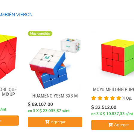
MBIÉN VIERON
Más vendido
OBLIQUE
MOYU MEILONG PUP
1 MIXUP
HUAMENG YS3M 3X3 M
4 Op.
$ 69.107,00
$ 32.512,00
/int
en 3 X $ 23.035,67 s/int
en 3 X $ 10.837,33 s/int
r
Agregar
Agregar