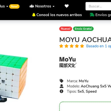
lus
Nosotros
New!
Conocé los nuevos arribos
Envíos gr
Inicio
MoYu
AoChuang 5x
Nuevo!
Envío Gratis!
MOYU AOCHUA
Basado en 1 o
Marca:
MoYu
Modelo:
AoChuang 5x5 
Tipos:
5x5
,
Speed