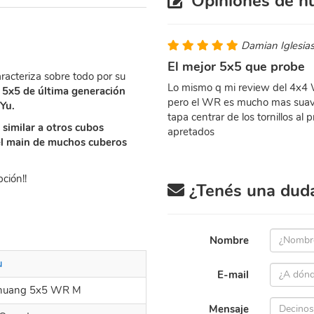
Opiniones de nu
Damian Iglesia
El mejor 5x5 que probe
racteriza sobre todo por su
Lo mismo q mi review del 4x4 
 5x5 de última generación
pero el WR es mucho mas suave y
Yu.
tapa centrar de los tornillos al
 similar a otros cubos
apretados
el main de muchos cuberos
ción!!
¿Tenés una duda 
Nombre
u
E-mail
huang 5x5 WR M
Mensaje