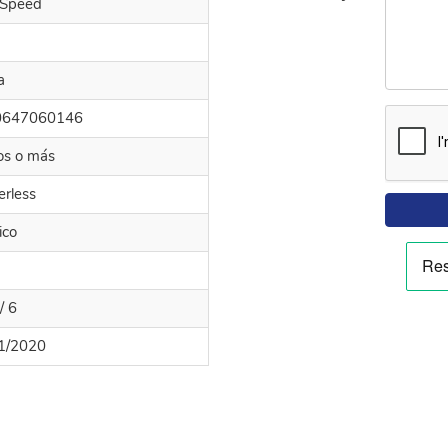
 Speed
a
0647060146
os o más
erless
ico
/ 6
1/2020