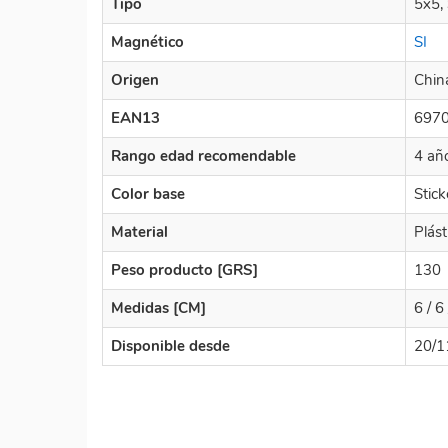
Tipo
5x5,
Magnético
SI
Origen
Chin
EAN13
697
Rango edad recomendable
4 añ
Color base
Stick
Material
Plást
Peso producto [GRS]
130
Medidas [CM]
6 / 6 
Disponible desde
20/1