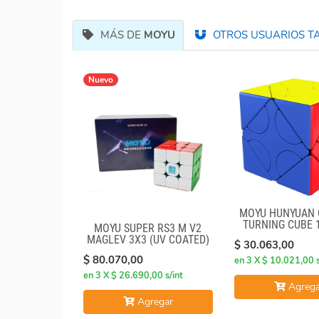
MÁS DE
MOYU
OTROS USUARIOS TA
Nuevo
MOYU HUNYUAN 
TURNING CUBE 
MOYU SUPER RS3 M V2
SKEWB
MAGLEV 3X3 (UV COATED)
$ 30.063,00
$ 80.070,00
en 3 X $ 10.021,00 s
en 3 X $ 26.690,00 s/int
Agrega
Agregar