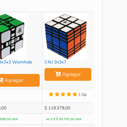
3x3x3 Wormhole
C4U 3x3x7
Agregar
Agregar
1 Op.
,00
$
119.379,00
096,00 s/int
en 3 X $ 39.793,00 s/int