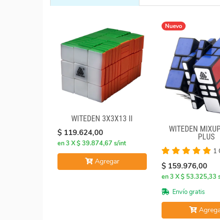
Nuevo
WITEDEN 3X3X13 II
WITEDEN MIXUP
$ 119.624,00
PLUS
en 3 X $ 39.874,67 s/int
1 
Agregar
$ 159.976,00
en 3 X $ 53.325,33 s
Envío gratis
Agrega