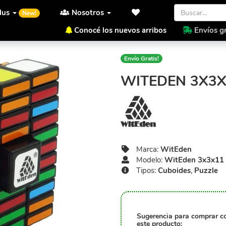
lus
Nosotros
New!
Conocé los nuevos arribos
Envíos gr
Inicio
WitEden
WitEden 3x
Envío Gratis!
WITEDEN 3X3X
Marca:
WitEden
Modelo:
WitEden 3x3x11 
Tipos:
Cuboides
,
Puzzle
Sugerencia para comprar c
este producto: