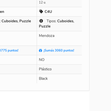
12 u.
en
C4U
:
Cuboides
,
Puzzle
Tipos:
Cuboides
,
Puzzle
Mendoza
775 puntos!
¡Sumás 3060 puntos!
NO
Plástico
Black