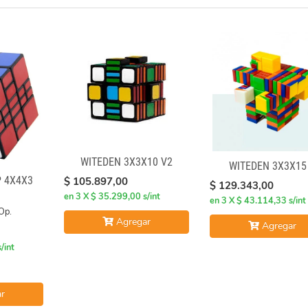
WITEDEN 3X3X10 V2
WITEDEN 3X3X15 
 4X4X3
$ 105.897,00
$ 129.343,00
en 3 X $ 35.299,00 s/int
en 3 X $ 43.114,33 s/int
Op.
Agregar
Agregar
/int
r