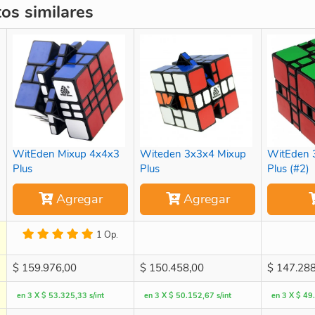
s similares
WitEden Mixup 4x4x3
Witeden 3x3x4 Mixup
WitEden 
Plus
Plus
Plus (#2)
Agregar
Agregar
1 Op.
$
159.976,00
$
150.458,00
$
147.288
en 3 X $ 53.325,33 s/int
en 3 X $ 50.152,67 s/int
en 3 X $ 49.