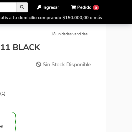
Ingresar
Pedido
0
atis a tu domicilio comprando $150.000,00 o más
3x11 (1)
WitEden 3x3x11 Black
18 unidades vendidas
11 BLACK
Sin Stock Disponible
(1)
on