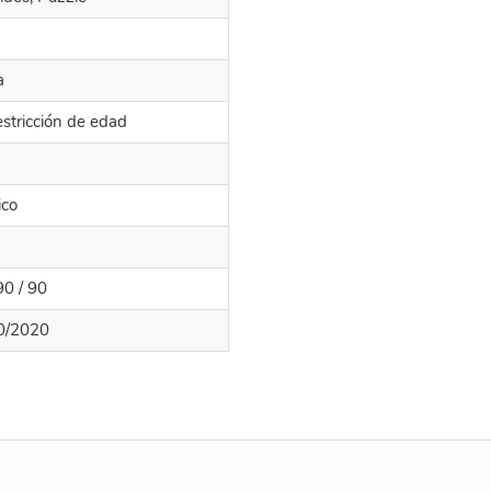
a
estricción de edad
k
ico
90 / 90
0/2020