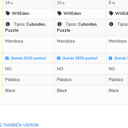
0 u.
18 u.
15 u.
WitEden
WitEden
WitEd
Tipos:
Cuboides
,
Tipos:
Cuboides
,
Tipos
Puzzle
Puzzle
Mendoza
Mendoza
Mendoza
¡Sumás 4100 puntos!
¡Sumás 3856 puntos!
¡Sumás 3
NO
NO
NO
Plástico
Plástico
Plástico
Black
Black
Black
 TAMBIÉN VIERON