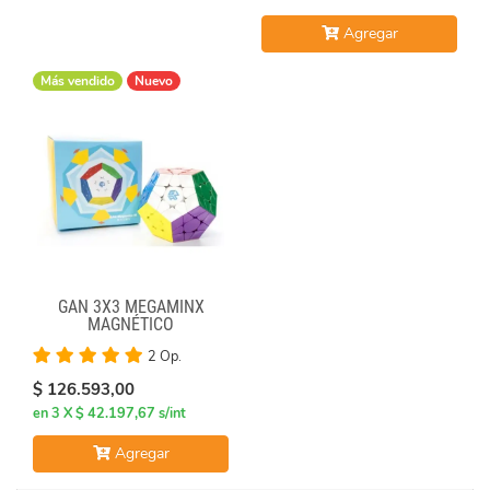
Agregar
Más vendido
Nuevo
GAN 3X3 MEGAMINX
MAGNÉTICO
2 Op.
$ 126.593,00
en 3 X $ 42.197,67 s/int
Agregar