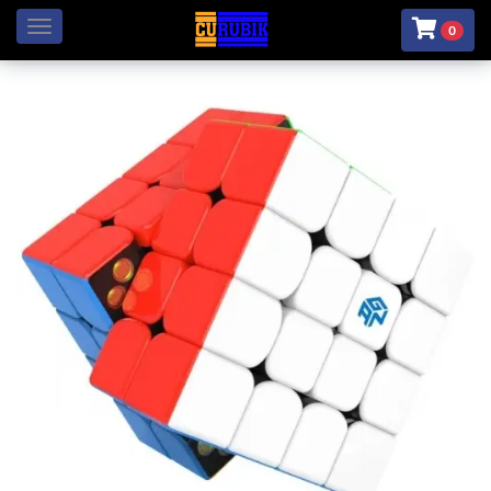
Menú
0