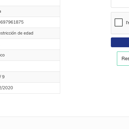
a
0697961875
estricción de edad
k
ico
/ 9
2/2020