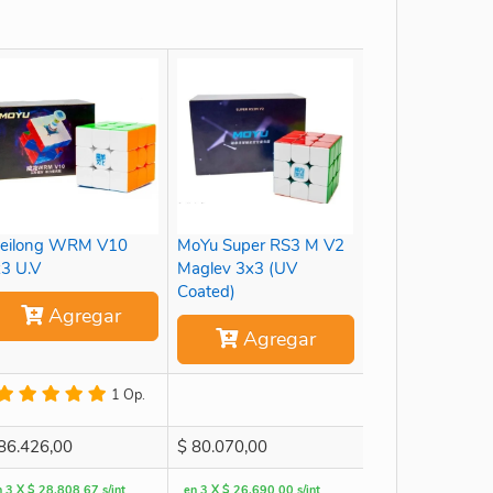
eilong WRM V10
MoYu Super RS3 M V2
3 U.V
Maglev 3x3 (UV
Coated)
Agregar
Agregar
1 Op.
86.426,00
$
80.070,00
n 3 X $ 28.808,67 s/int
en 3 X $ 26.690,00 s/int