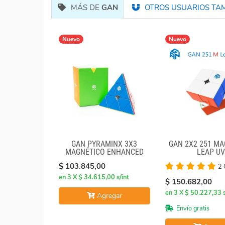
MÁS DE
GAN
OTROS USUARIOS TAM
Nuevo
Nuevo
GAN PYRAMINX 3X3
GAN 2X2 251 MA
MAGNÉTICO ENHANCED
LEAP UV
$ 103.845,00
2 
en 3 X $ 34.615,00 s/int
$ 150.682,00
en 3 X $ 50.227,33 s
Agregar
Envío gratis