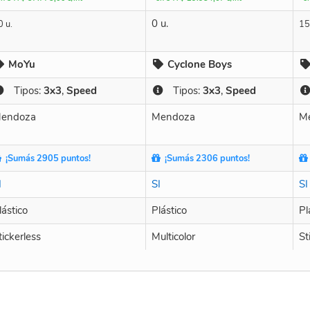
0 u.
0 u.
15
MoYu
Cyclone Boys
Tipos:
3x3
,
Speed
Tipos:
3x3
,
Speed
endoza
Mendoza
M
¡Sumás 2905 puntos!
¡Sumás 2306 puntos!
I
SI
SI
lástico
Plástico
Pl
tickerless
Multicolor
St