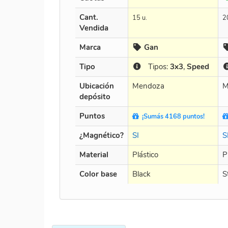
Cant.
15 u.
2
Vendida
Marca
Gan
Tipo
Tipos:
3x3
,
Speed
Ubicación
Mendoza
M
depósito
Puntos
¡Sumás 4168 puntos!
¿Magnético?
SI
S
Material
Plástico
P
Color base
Black
S