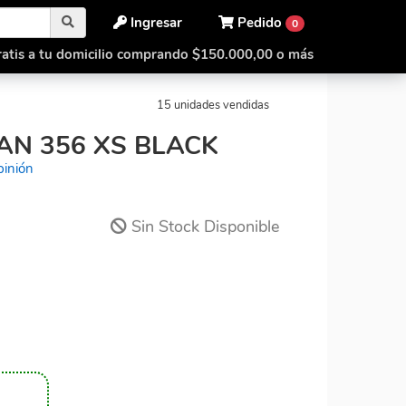
Ingresar
Pedido
0
atis a tu domicilio comprando $150.000,00 o más
Cubo Rubik Gan 356 XS Black
15 unidades vendidas
AN 356 XS BLACK
pinión
Sin Stock Disponible