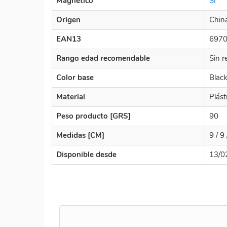
Magnético
SI
Origen
Chin
EAN13
697
Rango edad recomendable
Sin r
Color base
Blac
Material
Plást
Peso producto [GRS]
90
Medidas [CM]
9 / 9 
Disponible desde
13/0