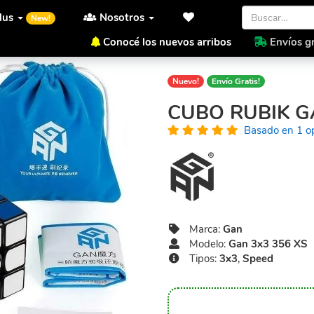
lus
Nosotros
New!
Conocé los nuevos arribos
Envíos gr
Inicio
Gan
Gan 3x3 356 XS
Nuevo!
Envío Gratis!
CUBO RUBIK G
Basado en 1 o
Marca:
Gan
Modelo:
Gan 3x3 356 XS
Tipos:
3x3
,
Speed