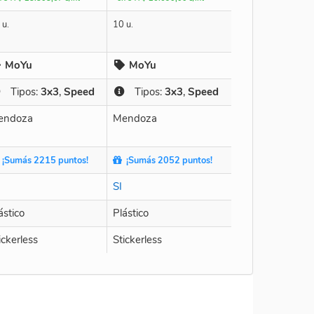
 u.
10 u.
MoYu
MoYu
Tipos:
3x3
,
Speed
Tipos:
3x3
,
Speed
endoza
Mendoza
¡Sumás 2215 puntos!
¡Sumás 2052 puntos!
SI
ástico
Plástico
ickerless
Stickerless