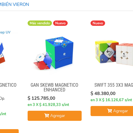
BIÉN VIERON
Más vendido
Nuevo
Nuevo
GNÉTICO
GAN SKEWB MAGNETICO
SWIFT 355 3X3 MA
ENHANCED
$ 48.380,00
$ 125.785,00
Op.
en 3 X $ 16.126,67 s/int
en 3 X $ 41.928,33 s/int
Agregar
/int
Agregar