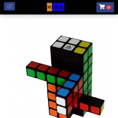
Menú
0