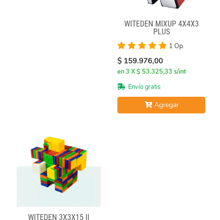
WITEDEN MIXUP 4X4X3
PLUS
1 Op.
$ 159.976,00
en 3 X $ 53.325,33 s/int
Envío gratis
Agregar
WITEDEN 3X3X15 II