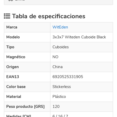
Tabla de especificaciones
Marca
WitEden
Modelo
3x3x7 Witeden Cuboide Black
Tipo
Cuboides
Magnético
NO
Origen
China
EAN13
6920525331905
Color base
Stickerless
Material
Plástico
Peso producto [GRS]
120
Medidas [CM]
6 / 16 / 7