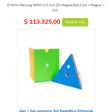
El MoYu WeiLong WRM V10 3x3 (20-Magnet Ball-Core + MagLev +
UV)...
$ 113.325,00
Mostrar más
Gan > Gan pyraminx 3x3 Magnético Enhanced