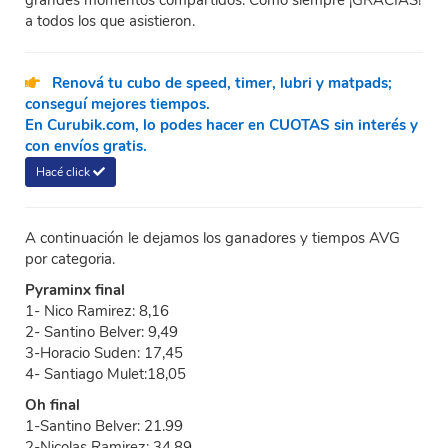
grandes momentos compartidos. Como siempre ¡GRACIAS!
a todos los que asistieron.
Renová tu cubo de speed, timer, lubri y matpads;
conseguí mejores tiempos.
En Curubik.com, lo podes hacer en CUOTAS sin interés y
con envíos gratis.
Hacé click
A continuación le dejamos los ganadores y tiempos AVG
por categoria.
Pyraminx final
1- Nico Ramirez: 8,16
2- Santino Belver: 9,49
3-Horacio Suden: 17,45
4- Santiago Mulet:18,05
Oh final
1-Santino Belver: 21.99
2-Nicolas Ramirez: 34,89