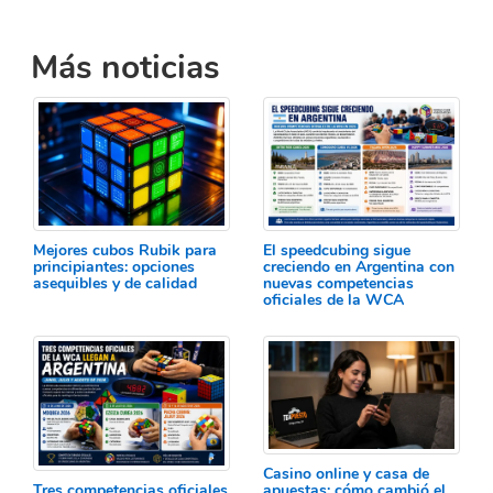
Más noticias
Mejores cubos Rubik para
El speedcubing sigue
principiantes: opciones
creciendo en Argentina con
asequibles y de calidad
nuevas competencias
oficiales de la WCA
Casino online y casa de
Tres competencias oficiales
apuestas: cómo cambió el