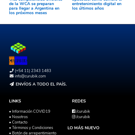
de la WCA se preparan
entretenimiento digital en
para llegar a Argentina en
los últimos años
los próximos meses
(+54 11) 2343 1483
info@curubik.com
ENVÍOS A TODO EL PAÍS.
LINKS
REDES
• Información COVID19
/curubik
• Nosotros
/curubik
• Contacto
• Términos y Condiciones
LO MÁS NUEVO
• Botón de arrepentimiento