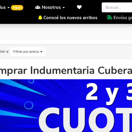
lus
Nosotros
New!
Conocé los nuevos arribos
Envíos gr
nor a:
Filtrar por precio
mprar Indumentaria Cubera 