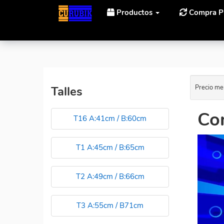
Productos
Compra P
Inicio
Comprar Indumentaria Cubera Al Mejor Precio
Precio me
Talles
Co
T16 A:41cm / B:60cm
T1 A:45cm / B:65cm
T2 A:49cm / B:66cm
T3 A:55cm / B71cm