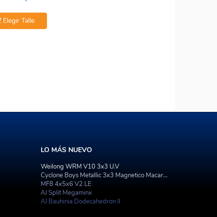
Elegir Talle
LO MÁS NUEVO
Weilong WRM V10 3x3 U.V
Cyclone Boys Metallic 3x3 Magnetico Macaron
MF8 4x5x6 V2 LE
AJ Split Megaminx
AJ Bauhinia Dodecahedron II