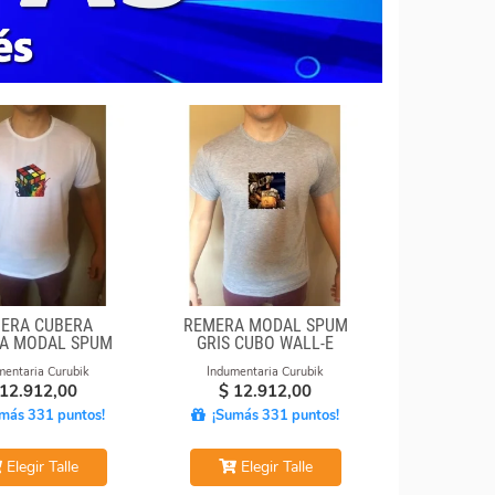
ERA CUBERA
REMERA MODAL SPUM
A MODAL SPUM
GRIS CUBO WALL-E
UBO FUEGO
mentaria Curubik
Indumentaria Curubik
12.912,00
$
12.912,00
más 331 puntos!
¡Sumás 331 puntos!
Elegir Talle
Elegir Talle