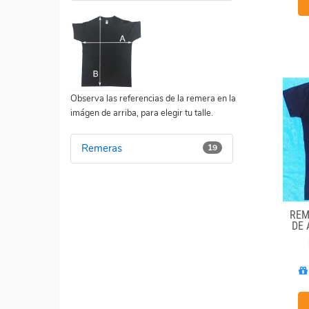
Observa las referencias de la remera en la
imágen de arriba, para elegir tu talle.
Remeras
19
REM
DE