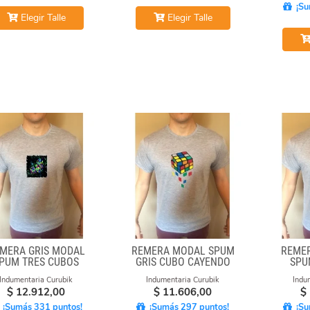
¡Su
Elegir Talle
Elegir Talle
MERA GRIS MODAL
REMERA MODAL SPUM
REMER
PUM TRES CUBOS
GRIS CUBO CAYENDO
SPU
Indumentaria Curubik
Indumentaria Curubik
Indu
$
12.912,00
$
11.606,00
$
¡Sumás 331 puntos!
¡Sumás 297 puntos!
¡Su