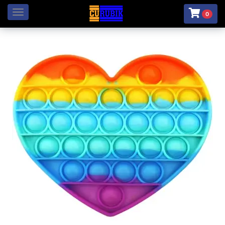
Menú
0