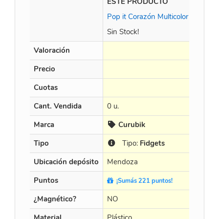
ESTE PRODUCTO
Plum F
Pop it Corazón Multicolor
Sin Stock!
Valoración
Precio
$
17.8
Cuotas
Cant. Vendida
0 u.
0 u.
Marca
Curubik
Cu
Tipo
Tipo:
Fidgets
Ti
Ubicación depósito
Mendoza
Mendo
Puntos
¡Sumás 221 puntos!
¡Sum
¿Magnético?
NO
NO
Material
Plástico
Plástic