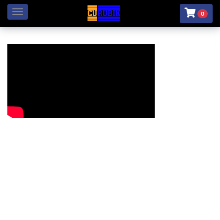
Menú
0