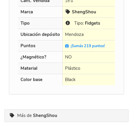
Cant. Vendida
0 u.
18 u.
Marca
ShengShou
Cur
Tipo
Tipo:
Fidgets
Tip
Ubicación depósito
Mendoza
Mendo
Puntos
¡Sumás 219 puntos!
¡Sumá
¿Magnético?
NO
NO
Material
Plástico
Plástico
Color base
Black
Negro
Más de
ShengShou