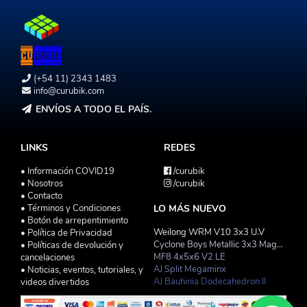
(+54 11) 2343 1483
info@curubik.com
ENVÍOS A TODO EL PAÍS.
LINKS
REDES
• Información COVID19
/curubik
• Nosotros
/curubik
• Contacto
• Términos y Condiciones
LO MÁS NUEVO
• Botón de arrepentimiento
Weilong WRM V10 3x3 U.V
• Política de Privacidad
Cyclone Boys Metallic 3x3 Magnetico Macaron
• Políticas de devolución y
MF8 4x5x6 V2 LE
cancelaciones
AJ Split Megaminx
• Noticias, eventos, tutoriales, y
AJ Bauhinia Dodecahedron II
videos divertidos