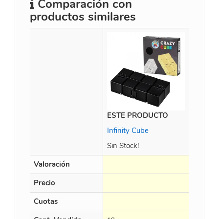
Comparación con
productos similares
ESTE PRODUCTO
Plum F
Infinity Cube
Sin Stock!
Valoración
Precio
$
17.86
Cuotas