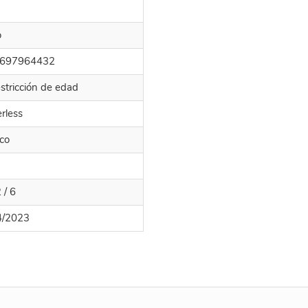
o
697964432
estricción de edad
erless
ico
 / 6
4/2023