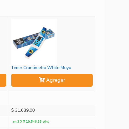
Timer Cronómetro White Moyu
Agregar
$
31.639,00
en 3 X $ 10.546,33 s/int