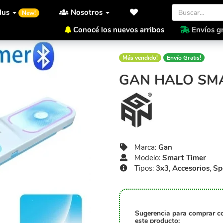
lus
Nosotros
New!
Conocé los nuevos arribos
Envíos gr
Inicio
Gan
Smart Timer
Más vendido!
Envío Gratis!
GAN HALO SMA
Marca:
Gan
Modelo:
Smart Timer
Tipos:
3x3
,
Accesorios
,
Sp
Sugerencia para comprar c
este producto: