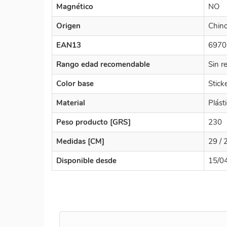
Magnético
NO
Origen
Chin
EAN13
6970
Rango edad recomendable
Sin r
Color base
Stick
Material
Plást
Peso producto [GRS]
230
Medidas [CM]
29 / 2
Disponible desde
15/0