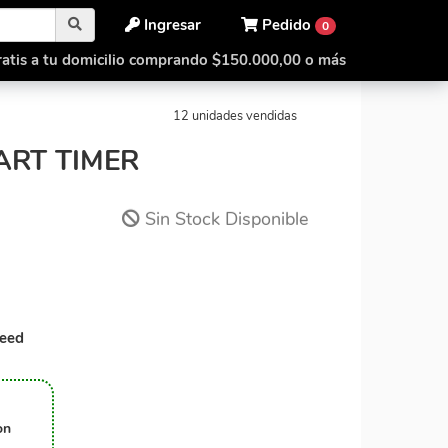
Ingresar
Pedido
0
atis a tu domicilio comprando $150.000,00 o más
Gan Halo Smart Timer
12 unidades vendidas
RT TIMER
Sin Stock Disponible
eed
on