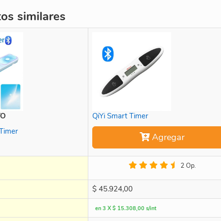
s similares
TO
QiYi Smart Timer
Timer
Agregar
2 Op.
$
45.924,00
en 3 X $ 15.308,00 s/int