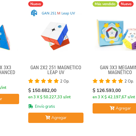
Nuevo
Más vendido
Nuevo
X 3X3
GAN 2X2 251 MAGNÉTICO
GAN 3X3 MEGAMI
HANCED
LEAP UV
MAGNÉTICO
2 Op.
2 Op.
/int
$ 150.682,00
$ 126.593,00
en 3 X $ 50.227,33 s/int
en 3 X $ 42.197,67 s/int
r
Envío gratis
Agregar
Agregar