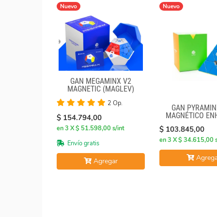
Nuevo
Nuevo
GAN MEGAMINX V2
MAGNETIC (MAGLEV)
BLACK
2 Op.
GAN PYRAMIN
MAGNÉTICO EN
$ 154.794,00
en 3 X $ 51.598,00 s/int
$ 103.845,00
en 3 X $ 34.615,00 s
Envío gratis
Agrega
Agregar