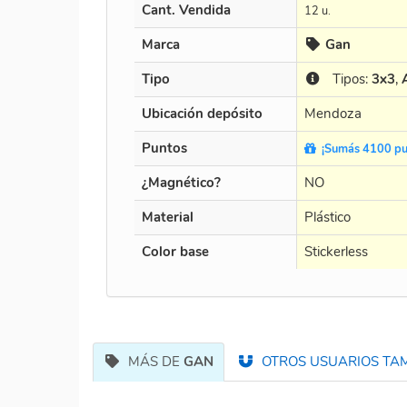
Cant. Vendida
12 u.
Marca
Gan
Tipo
Tipos:
3x3
,
Ubicación depósito
Mendoza
Puntos
¡Sumás 4100 pu
¿Magnético?
NO
Material
Plástico
Color base
Stickerless
MÁS DE
GAN
OTROS USUARIOS TAM