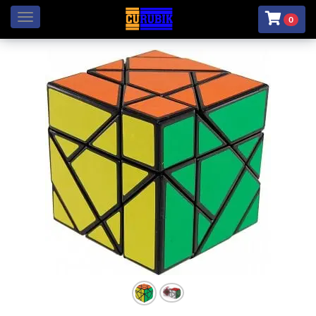
Menú
0