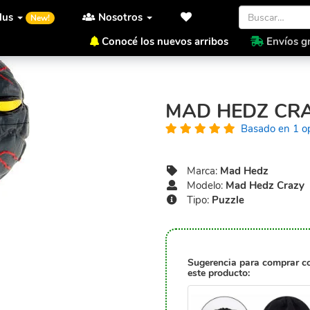
lus
Nosotros
New!
Conocé los nuevos arribos
Envíos gr
Inicio
Mad Hedz
Mad Hedz 
MAD HEDZ CRA
Basado en 1 o
Marca:
Mad Hedz
Modelo:
Mad Hedz Crazy
Tipo:
Puzzle
Sugerencia para comprar c
este producto: