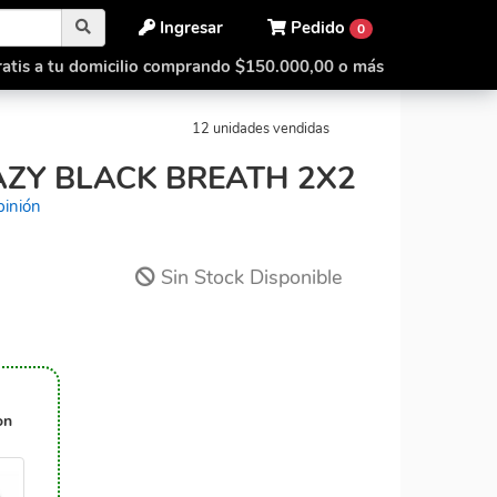
Ingresar
Pedido
0
atis a tu domicilio comprando $150.000,00 o más
Crazy
Mad Hedz Crazy Black Breath 2x2
12 unidades vendidas
ZY BLACK BREATH 2X2
pinión
Sin Stock Disponible
on