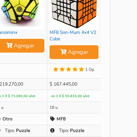
anoiminx
MF8 Son-Mum 4x4 V2
Cube
Agregar
Agregar
1 Op.
219.270,00
$
167.445,00
n 3 X $ 73.090,00 s/int
en 3 X $ 55.815,00 s/int
 u.
18 u.
Otro
MF8
Tipo:
Puzzle
Tipo:
Puzzle