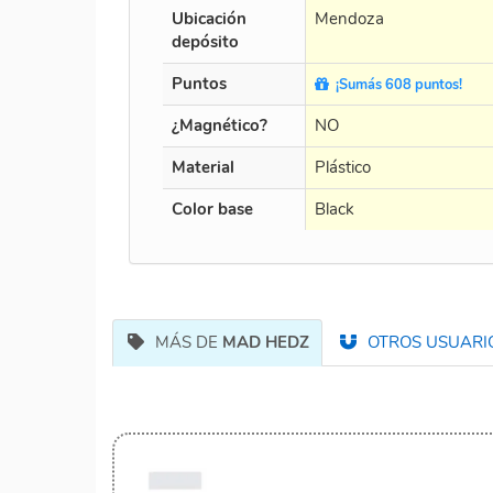
Ubicación
Mendoza
depósito
Puntos
¡Sumás 608 puntos!
¿Magnético?
NO
Material
Plástico
Color base
Black
MÁS DE
MAD HEDZ
OTROS USUARIO