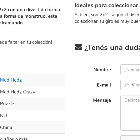
Ideales para coleccionar
2x2 con una divertida forma
Si bien, son 2x2...según el dis
da forma de monstruo, esta
coleccionar..su giro es muy bue
inframundo.
e faltar en tu colección!
¿Tenés una duda 
Nombre
Mad Hedz
E-mail
Mad Hedz Crazy
Mensaje
Puzzle
NO
China
4 años o más