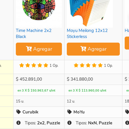
Time Machine 2x2
Moyu Meilong 12x12
H
Black
Stickerless
Agregar
Agregar
.
1 Op.
1 Op.
$
452.891,00
$
341.880,00
$
en 3 X $ 150.963,67 s/int
en 3 X $ 113.960,00 s/int
e
15 u.
12 u.
18
Curubik
MoYu
Tipos:
2x2
,
Puzzle
Tipos:
NxN
,
Puzzle