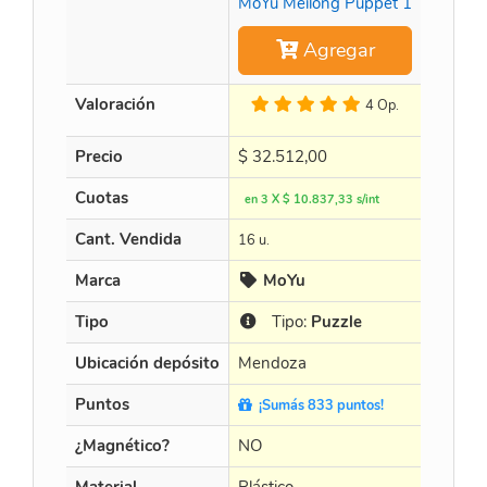
MoYu Meilong Puppet 1
Agregar
Valoración
4 Op.
Precio
$
32.512,00
$
452.8
Cuotas
en 3 X $ 10.837,33 s/int
en 3 X $
Cant. Vendida
16 u.
15 u.
Marca
MoYu
Cur
Tipo
Tipo:
Puzzle
Tip
Ubicación depósito
Mendoza
Mendo
Puntos
¡Sumás 833 puntos!
¡Sumá
¿Magnético?
NO
NO