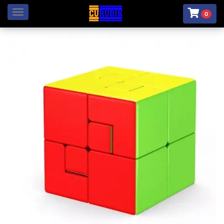
Menú
0