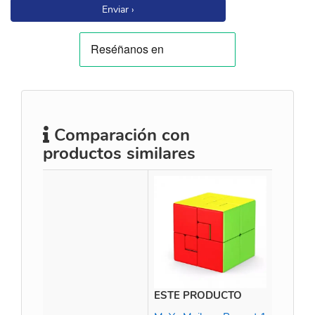
Enviar ›
Comparación con
productos similares
ESTE PRODUCTO
Time M