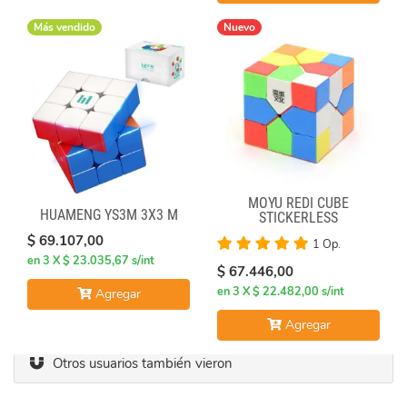
Más vendido
Nuevo
MOYU REDI CUBE
HUAMENG YS3M 3X3 M
STICKERLESS
$ 69.107,00
1 Op.
en 3 X $ 23.035,67 s/int
$ 67.446,00
en 3 X $ 22.482,00 s/int
Agregar
Agregar
Otros usuarios también vieron