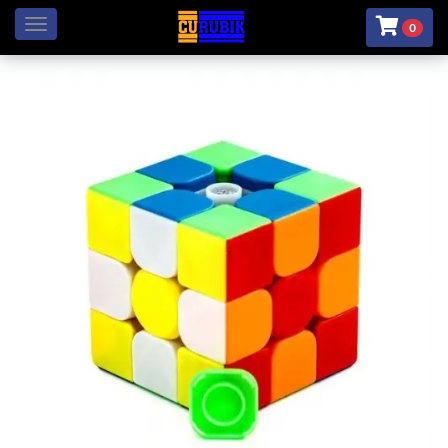
Menú
0