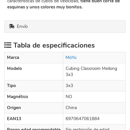
características de cubos de velocidad,
tiene buen corte de
esquinas y unos colores muy bonitos.
Envío
Tabla de especificaciones
Marca
MoYu
Modelo
Cubing Classroom Meilong
3x3
Tipo
3x3
Magnético
NO
Origen
China
EAN13
6970647061884
Rango edad recomendable
Sin restricción de edad