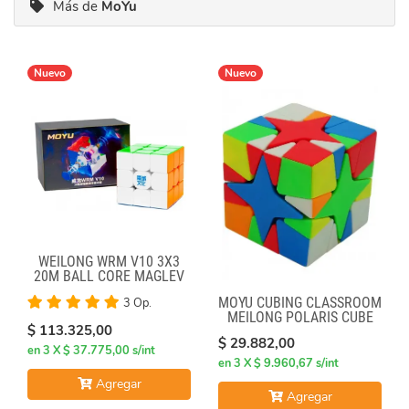
Más de
MoYu
Nuevo
Nuevo
WEILONG WRM V10 3X3
20M BALL CORE MAGLEV
UV
MOYU CUBING CLASSROOM
3 Op.
MEILONG POLARIS CUBE
$ 113.325,00
STICKERLESS
$ 29.882,00
en 3 X $ 37.775,00 s/int
en 3 X $ 9.960,67 s/int
Agregar
Agregar