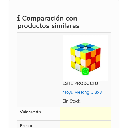
Comparación con
productos similares
ESTE PRODUCTO
QiYi Sm
Moyu Meilong C 3x3
Sin Stock!
Valoración
Precio
$
45.92