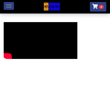
Menú
0