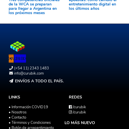
de la WCA se preparan
entretenimiento digital en
para llegar a Argentina en
los últimos años
los próximos meses
(+54 11) 2343 1483
info@curubik.com
ENVÍOS A TODO EL PAÍS.
LINKS
REDES
• Información COVID19
/curubik
• Nosotros
/curubik
• Contacto
• Términos y Condiciones
LO MÁS NUEVO
• Botón de arrepentimiento