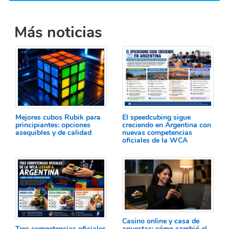
Más noticias
Mejores cubos Rubik para
El speedcubing sigue
principiantes: opciones
creciendo en Argentina con
asequibles y de calidad
nuevas competencias
oficiales de la WCA
Casino online y casa de
Tres competencias oficiales
apuestas: cómo cambió el