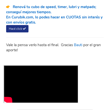
Renová tu cubo de speed, timer, lubri y matpads;
conseguí mejores tiempos.
En Curubik.com, lo podes hacer en CUOTAS sin interés y
con envíos gratis.
Hacé click
Vale la pensa verlo hasta el final. Gracias
Bauti
por el gran
aporte!