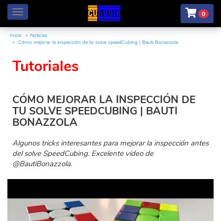
Menú
0
Inicio
Noticias
Cómo mejorar la inspección de tu solve speedCubing | Bauti Bonazzola
Tutoriales
CÓMO MEJORAR LA INSPECCIÓN DE
TU SOLVE SPEEDCUBING | BAUTI
BONAZZOLA
Algunos tricks interesantes para mejorar la inspección antes
del solve SpeedCubing. Excelente video de
@BautiBonazzola.