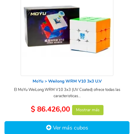
MoYu > Weilong WRM V10 3x3 U.V
El MoYu WeiLong WRM V10 3x3 (UV Coated) ofrece todas las
caracteristicas...
$ 86.426,00
Mostrar más
Ver más cubos