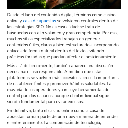
Desde el lado del contenido digital, términos como casino
online y
casa de apuestas
se volvieron centrales dentro de
las estrategias SEO. No es casualidad: se trata de
búsquedas con alto volumen y gran competencia. Por eso,
muchos sitios especializados trabajan en generar
contenidos útiles, claros y bien estructurados, incorporando
enlaces de forma natural dentro del texto, evitando
prácticas forzadas que puedan afectar el posicionamiento.
Más allá del crecimiento, también aparece una discusión
necesaria: el uso responsable. A medida que estas
plataformas se vuelven más accesibles, crece la importancia
de establecer límites y promover hábitos saludables. La
mayoría de los operadores ya incluye herramientas de
control para los usuarios, aunque el rol individual sigue
siendo fundamental para evitar excesos.
En definitiva, tanto el casino online como la casa de
apuestas forman parte de una nueva manera de entender
el entretenimiento. La combinación de tecnología,