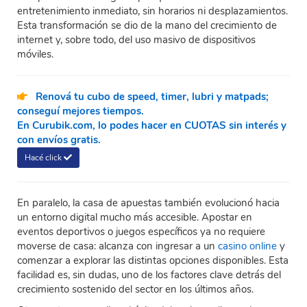
entretenimiento inmediato, sin horarios ni desplazamientos.
Esta transformación se dio de la mano del crecimiento de
internet y, sobre todo, del uso masivo de dispositivos
móviles.
Renová tu cubo de speed, timer, lubri y matpads;
conseguí mejores tiempos.
En Curubik.com, lo podes hacer en CUOTAS sin interés y
con envíos gratis.
Hacé click
En paralelo, la casa de apuestas también evolucionó hacia
un entorno digital mucho más accesible. Apostar en
eventos deportivos o juegos específicos ya no requiere
moverse de casa: alcanza con ingresar a un
casino online
y
comenzar a explorar las distintas opciones disponibles. Esta
facilidad es, sin dudas, uno de los factores clave detrás del
crecimiento sostenido del sector en los últimos años.