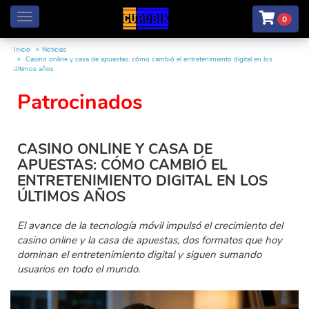
Menú
0
Inicio
Noticias
Casino online y casa de apuestas: cómo cambió el entretenimiento digital en los
últimos años
Patrocinados
CASINO ONLINE Y CASA DE
APUESTAS: CÓMO CAMBIÓ EL
ENTRETENIMIENTO DIGITAL EN LOS
ÚLTIMOS AÑOS
El avance de la tecnología móvil impulsó el crecimiento del
casino online y la casa de apuestas, dos formatos que hoy
dominan el entretenimiento digital y siguen sumando
usuarios en todo el mundo.