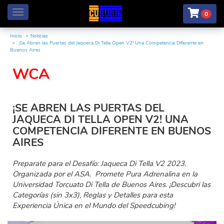
Menú
0
Inicio
Noticias
¡Se Abren las Puertas del Jaqueca Di Tella Open V2! Una Competencia Diferente en
Buenos Aires
WCA
¡SE ABREN LAS PUERTAS DEL
JAQUECA DI TELLA OPEN V2! UNA
COMPETENCIA DIFERENTE EN BUENOS
AIRES
Preparate para el Desafío: Jaqueca Di Tella V2 2023.
Organizada por el ASA. Promete Pura Adrenalina en la
Universidad Torcuato Di Tella de Buenos Aires. ¡Descubri las
Categorías (sin 3x3), Reglas y Detalles para esta
Experiencia Única en el Mundo del Speedcubing!