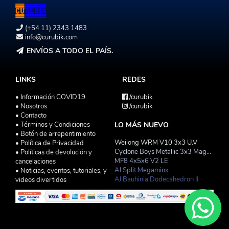
(+54 11) 2343 1483
info@curubik.com
ENVÍOS A TODO EL PAÍS.
LINKS
REDES
• Información COVID19
/curubik
• Nosotros
/curubik
• Contacto
• Términos y Condiciones
LO MÁS NUEVO
• Botón de arrepentimiento
Weilong WRM V10 3x3 U.V
• Política de Privacidad
Cyclone Boys Metallic 3x3 Magnetico Macaron
• Políticas de devolución y
MF8 4x5x6 V2 LE
cancelaciones
AJ Split Megaminx
• Noticias, eventos, tutoriales, y
AJ Bauhinia Dodecahedron II
videos divertidos