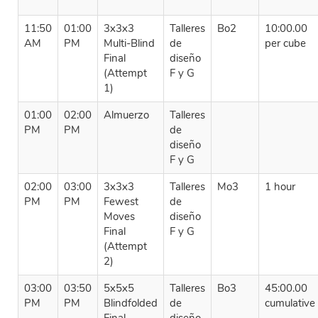
11:50
01:00
3x3x3
Talleres
Bo2
10:00.00
AM
PM
Multi-Blind
de
per cube
Final
diseño
(Attempt
F y G
1)
01:00
02:00
Almuerzo
Talleres
PM
PM
de
diseño
F y G
02:00
03:00
3x3x3
Talleres
Mo3
1 hour
PM
PM
Fewest
de
Moves
diseño
Final
F y G
(Attempt
2)
03:00
03:50
5x5x5
Talleres
Bo3
45:00.00
PM
PM
Blindfolded
de
cumulative