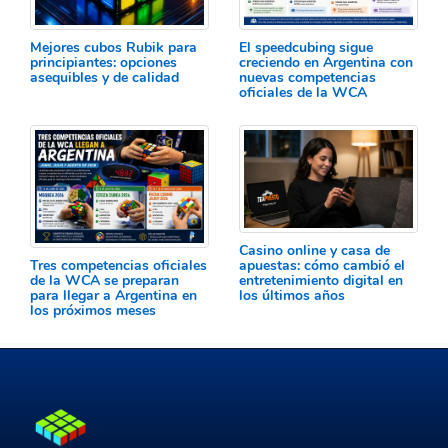
Mejores cubos Rubik para
El speedcubing sigue
principiantes: opciones
creciendo en Argentina con
asequibles y de calidad
nuevas competencias
oficiales de la WCA
Casino online y casa de
Tres competencias oficiales
apuestas: cómo cambió el
de la WCA se preparan
entretenimiento digital en
para llegar a Argentina en
los últimos años
los próximos meses