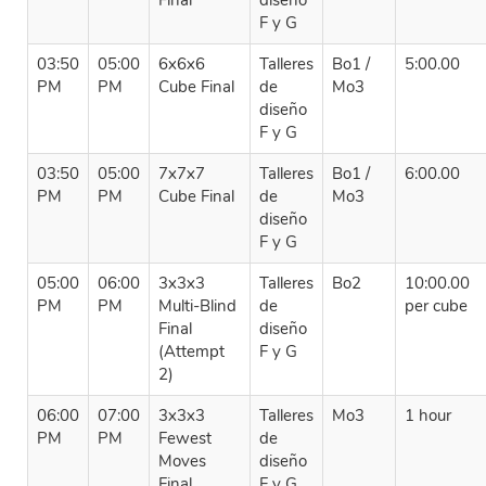
Final
diseño
F y G
03:50
05:00
6x6x6
Talleres
Bo1 /
5:00.00
PM
PM
Cube Final
de
Mo3
diseño
F y G
03:50
05:00
7x7x7
Talleres
Bo1 /
6:00.00
PM
PM
Cube Final
de
Mo3
diseño
F y G
05:00
06:00
3x3x3
Talleres
Bo2
10:00.00
PM
PM
Multi-Blind
de
per cube
Final
diseño
(Attempt
F y G
2)
06:00
07:00
3x3x3
Talleres
Mo3
1 hour
PM
PM
Fewest
de
Moves
diseño
Final
F y G