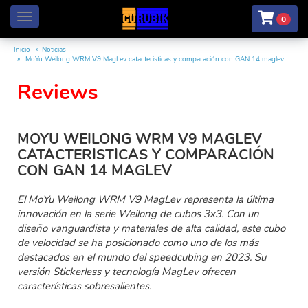
Menú
0
Inicio
Noticias
MoYu Weilong WRM V9 MagLev catacteristicas y comparación con GAN 14 maglev
Reviews
MOYU WEILONG WRM V9 MAGLEV
CATACTERISTICAS Y COMPARACIÓN
CON GAN 14 MAGLEV
El MoYu Weilong WRM V9 MagLev representa la última
innovación en la serie Weilong de cubos 3x3. Con un
diseño vanguardista y materiales de alta calidad, este cubo
de velocidad se ha posicionado como uno de los más
destacados en el mundo del speedcubing en 2023. Su
versión Stickerless y tecnología MagLev ofrecen
características sobresalientes.