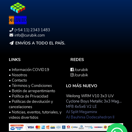
(+54 11) 2343 1483
info@curubik.com
ENVÍOS A TODO EL PAÍS.
LINKS
REDES
• Información COVID19
/curubik
• Nosotros
/curubik
• Contacto
• Términos y Condiciones
LO MÁS NUEVO
• Botón de arrepentimiento
Weilong WRM V10 3x3 U.V
• Política de Privacidad
Cyclone Boys Metallic 3x3 Magnetico Macaron
• Políticas de devolución y
MF8 4x5x6 V2 LE
cancelaciones
AJ Split Megaminx
• Noticias, eventos, tutoriales, y
AJ Bauhinia Dodecahedron II
videos divertidos