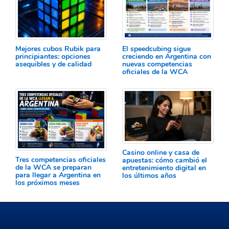
Mejores cubos Rubik para
El speedcubing sigue
principiantes: opciones
creciendo en Argentina con
asequibles y de calidad
nuevas competencias
oficiales de la WCA
Casino online y casa de
Tres competencias oficiales
apuestas: cómo cambió el
de la WCA se preparan
entretenimiento digital en
para llegar a Argentina en
los últimos años
los próximos meses