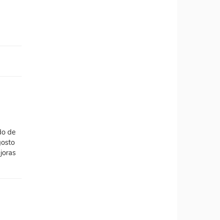
do de
gosto
joras