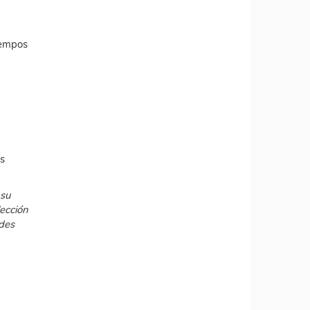
iempos
as
 su
lección
edes