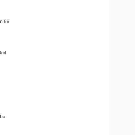
on 88
rol
ubo