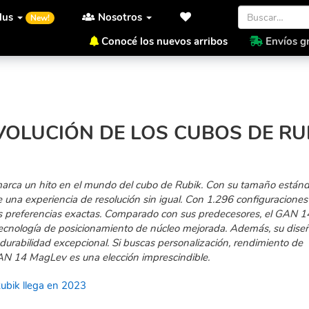
lus
Nosotros
New!
Conocé los nuevos arribos
Envíos gr
os Cubos de Rubik llega en 2023
VOLUCIÓN DE LOS CUBOS DE RU
rca un hito en el mundo del cubo de Rubik. Con su tamaño estánd
 una experiencia de resolución sin igual. Con 1.296 configuraciones
us preferencias exactas. Comparado con sus predecesores, el GAN 1
ecnología de posicionamiento de núcleo mejorada. Además, su dise
a durabilidad excepcional. Si buscas personalización, rendimiento de
GAN 14 MagLev es una elección imprescindible.