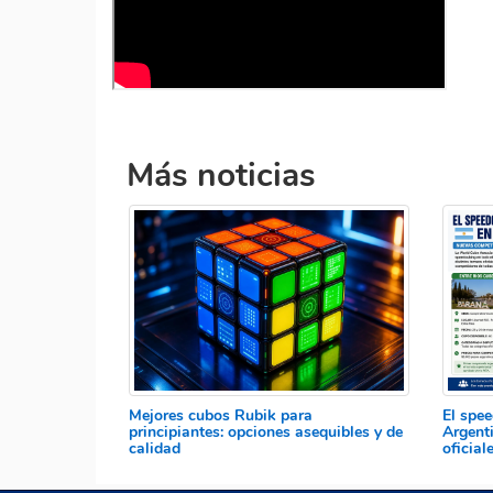
Más noticias
Mejores cubos Rubik para
El spe
principiantes: opciones asequibles y de
Argent
calidad
oficia