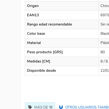
Origen
Chin
EAN13
697
Rango edad recomendable
Sin r
Color base
Blac
Material
Plást
Peso producto [GRS]
80
Medidas [CM]
8 / 8 
Disponible desde
22/0
MÁS DE
YJ
OTROS USUARIOS TAMBI