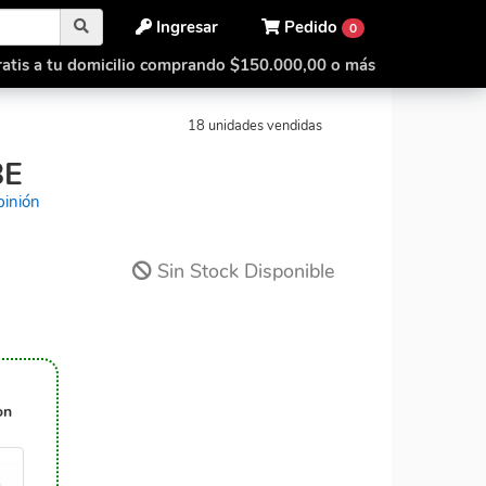
Ingresar
Pedido
0
atis a tu domicilio comprando $150.000,00 o más
3x3 Blind Cube
18 unidades vendidas
BE
pinión
Sin Stock Disponible
on