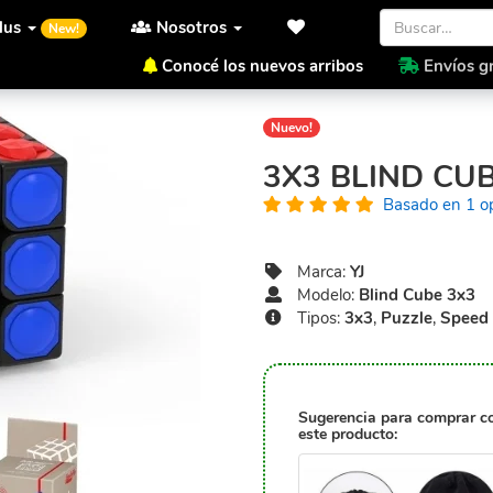
lus
Nosotros
New!
Conocé los nuevos arribos
Envíos gr
Inicio
YJ
Blind Cube 3x3
Nuevo!
3X3 BLIND CU
Basado en 1 o
Marca:
YJ
Modelo:
Blind Cube 3x3
Tipos:
3x3
,
Puzzle
,
Speed
Sugerencia para comprar c
este producto: