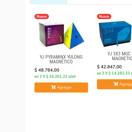
Nuevo
Nuevo
YJ 3X3 MGC
YJ PYRAMINX YULONG
MAGNETI
MAGNÉTICO
$ 42.847,00
$ 48.784,00
en 3 X $ 14.282,33 s
en 3 X $ 16.261,33 s/int
Agrega
Agregar