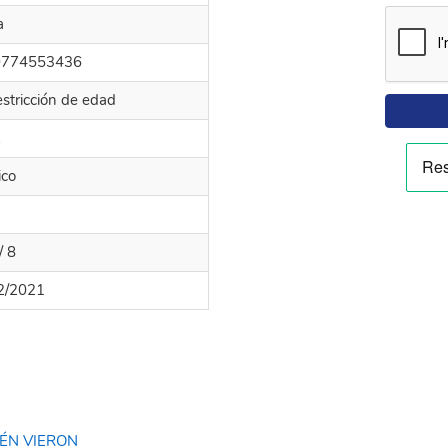
a
0774553436
estricción de edad
k
ico
/ 8
2/2021
ÉN VIERON