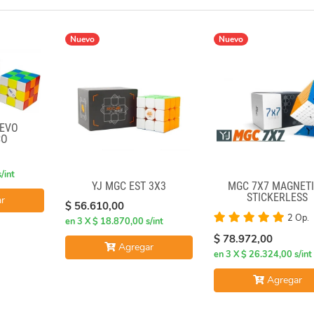
Nuevo
Nuevo
 EVO
CO
/int
YJ MGC EST 3X3
MGC 7X7 MAGNÉT
STICKERLESS
r
$ 56.610,00
2 Op.
en 3 X $ 18.870,00 s/int
$ 78.972,00
Agregar
en 3 X $ 26.324,00 s/int
Agregar