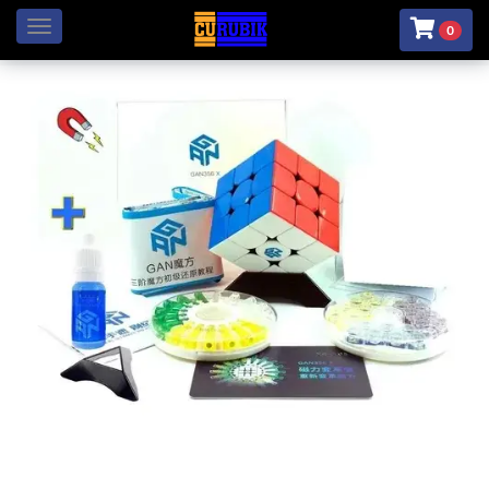
Menú
0