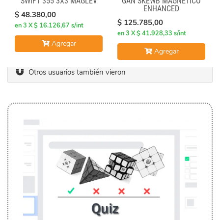
SWIFT 355 3X3 MAGLEV
GAN SKEWB MAGNETICO
ENHANCED
$ 48.380,00
$ 125.785,00
en 3 X $ 16.126,67 s/int
en 3 X $ 41.928,33 s/int
Agregar
Agregar
Otros usuarios también vieron