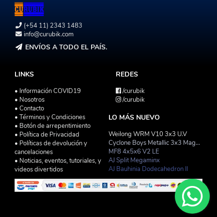
(+54 11) 2343 1483
info@curubik.com
ENVÍOS A TODO EL PAÍS.
LINKS
REDES
• Información COVID19
/curubik
• Nosotros
/curubik
• Contacto
• Términos y Condiciones
LO MÁS NUEVO
• Botón de arrepentimiento
Weilong WRM V10 3x3 U.V
• Política de Privacidad
Cyclone Boys Metallic 3x3 Magnetico Macaron
• Políticas de devolución y
MF8 4x5x6 V2 LE
cancelaciones
AJ Split Megaminx
• Noticias, eventos, tutoriales, y
AJ Bauhinia Dodecahedron II
videos divertidos