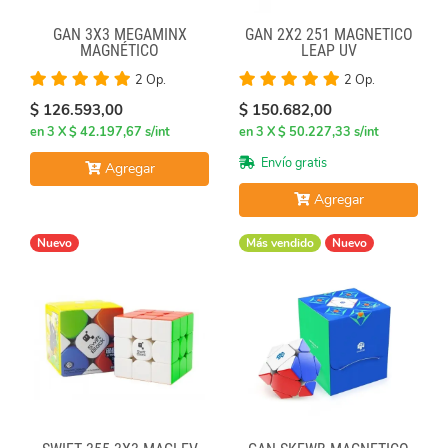
GAN 3X3 MEGAMINX
GAN 2X2 251 MAGNÉTICO
MAGNÉTICO
LEAP UV
2 Op.
2 Op.
$ 126.593,00
$ 150.682,00
en 3 X $ 42.197,67 s/int
en 3 X $ 50.227,33 s/int
Envío gratis
Agregar
Agregar
Nuevo
Más vendido
Nuevo